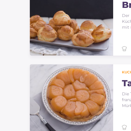
B
Der 
Küch
mit 
KUC
Ta
Die 
fran
Mürb