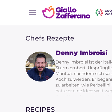
Home
Alle Rezepte
Chefs Rezepte
Vorspeisen
Denny Imbroisi
Salate
Hauptgerichte
Denny Imbroisi ist der ita
Sturm erobert. Ursprüngli
Brot
Mantua, nachdem sich sein
Desserts
Koch zu werden. Er began
zu arbeiten, wie Perbellin
Beilagen
hatte er eine Idee: weit we
Pizza und focaccia
Sein Wunsch zu reisen führt
Mirazur-Restaurant des Z
Kuchen und Backwaren
RECIPES
und dann nach Paris zu Wil