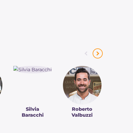
Silvia
Roberto
Ma
Baracchi
Valbuzzi
Ped