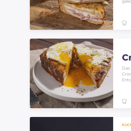
gek
C
Das 
Croq
Entd
KUC