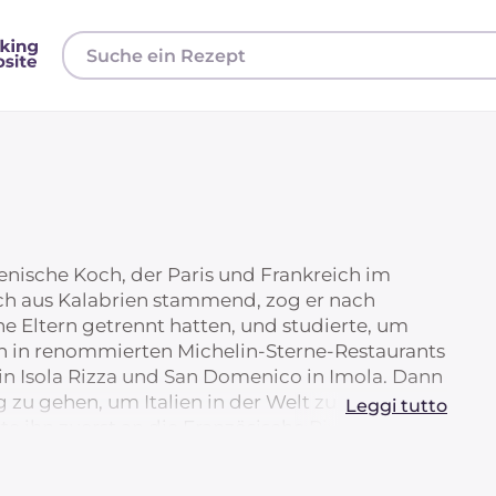
lienische Koch, der Paris und Frankreich im
ch aus Kalabrien stammend, zog er nach
e Eltern getrennt hatten, und studierte, um
n in renommierten Michelin-Sterne-Restaurants
i in Isola Rizza und San Domenico in Imola. Dann
g zu gehen, um Italien in der Welt zu vertreten.
Leggi tutto
e ihn zuerst an die Französische Riviera, ins
wei-Michelin-Sterne-Kochs Mauro Colagreco,
liam Ledeuils Ze Kitchen Galerie. Sein