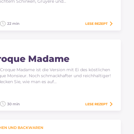
ochtem Schinken, Gruyère und…
22 min
LESE
REZEPT
roque Madame
Croque Madame ist die Version mit Ei des köstlichen
ue Monsieur. Noch schmackhafter und reichhaltiger!
ecken Sie, wie man es auf…
30 min
LESE
REZEPT
HEN UND BACKWAREN