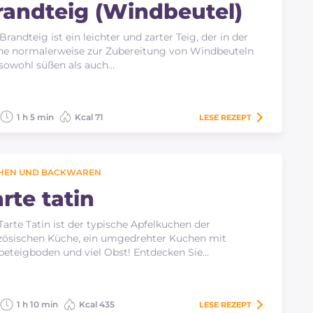
randteig (Windbeutel)
Brandteig ist ein leichter und zarter Teig, der in der
e normalerweise zur Zubereitung von Windbeuteln
sowohl süßen als auch…
1 h 5 min
Kcal 71
LESE
REZEPT
HEN UND BACKWAREN
rte tatin
Tarte Tatin ist der typische Apfelkuchen der
zösischen Küche, ein umgedrehter Kuchen mit
eteigboden und viel Obst! Entdecken Sie…
1 h 10 min
Kcal 435
LESE
REZEPT