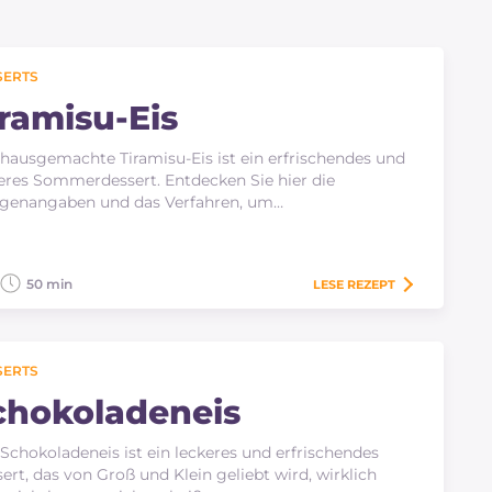
SERTS
iramisu-Eis
hausgemachte Tiramisu-Eis ist ein erfrischendes und
eres Sommerdessert. Entdecken Sie hier die
genangaben und das Verfahren, um…
50 min
LESE
REZEPT
SERTS
chokoladeneis
Schokoladeneis ist ein leckeres und erfrischendes
ert, das von Groß und Klein geliebt wird, wirklich