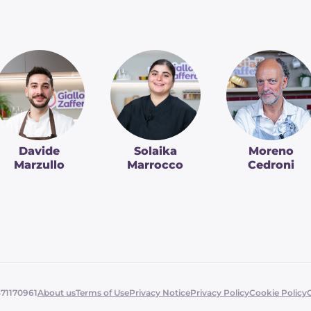
Davide
Solaika
Moreno
Marzullo
Marrocco
Cedroni
371170961
About us
Terms of Use
Privacy Notice
Privacy Policy
Cookie Policy