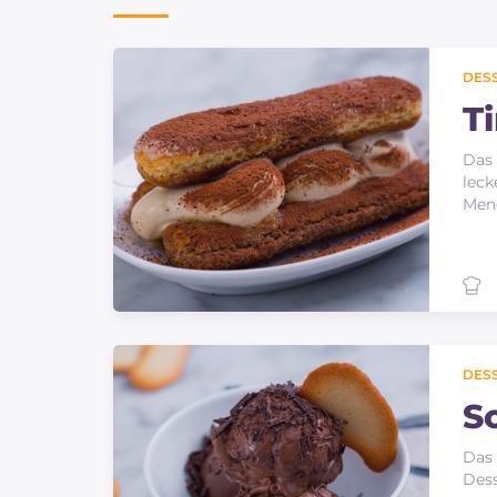
Soßen
Neueste rezepte
DES
T
IT Website
Das 
leck
Men
Facebook
Instagram
TikTok
YouTube
DES
S
Das 
Dess