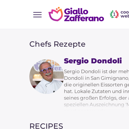
Home
Alle Rezepte
Chefs Rezepte
Vorspeisen
Sergio Dondoli
Salate
Hauptgerichte
Sergio Dondoli ist der meh
Dondoli in San Gimignano,
Brot
die originellen Eissorten g
Desserts
hat. Lokale Zutaten und i
seines großen Erfolgs, der
Beilagen
speziellen Auszeichnung '
Pizza und focaccia
anerkannt wurde.
Kuchen und Backwaren
RECIPES