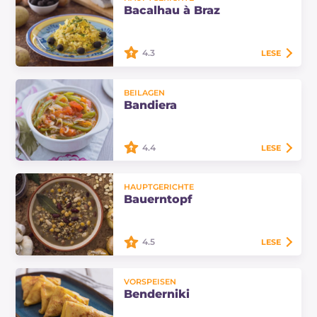
Maltagliati, gewürzt mit
Bacalhau à Braz
Fleischragout und sautiertem
Gemüse.
4.3
LESE
Bacalhau à Braz ist ein typisches
BEILAGEN
Gericht der portugiesischen Küche
Bandiera
auf Basis von Kabeljau, Pommes
frites und Eiern.
4.4
LESE
Die Bandiera ist eine typische
HAUPTGERICHTE
Beilage der umbrischen Küche.
Bauerntopf
Hergestellt mit Sommergemüse,
das an die Trikolore erinnert: grüne
Paprika,…
4.5
LESE
Der Bauerntopf ist ein einfaches
VORSPEISEN
und nahrhaftes Hauptgericht auf
Benderniki
Basis von Hülsenfrüchten und
Gemüse. Ein Rezept aus der