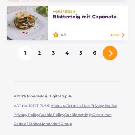
Die Bigoli mit Venusmuscheln auf
VORSPEISEN
Artischockencreme sind ein sehr
Blätterteig mit Caponata
originelles Fischgericht: Die Pasta
wird mit einer feinen Tomaten-
und…
4.5
LESE
Der Blätterteig mit Caponata ist
1
2
3
4
5
6
eine originelle und schmackhafte
Vorspeise auf Basis von Caponata
und dem unwiderstehlichen
sardischen Pane…
© 2026 Mondadori Digital S.p.A.
VAT no. 14371170961
About us
Terms of Use
Privacy Notice
Privacy Policy
Cookie Policy
Cookie settings
Disclaimer
Code of Ethics
Mondadori Group