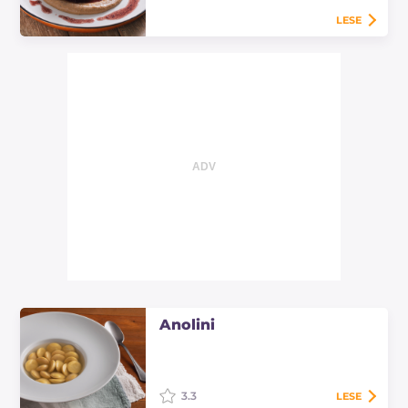
machen das Fleisch zart und…
LESE
Amarone-Rinderfilet: zart und
saftig, im Rotwein gekocht für ein
elegantes und reichhaltiges
Hauptgericht, ideal für große
Anlässe. Entdecken…
Anolini
3.3
LESE