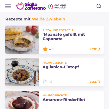
Rezepte mit
Weiße Zwiebeln
PIZZA UND FOCACCIA
‘Mpanate gefüllt mit
Caponata
4.6
LESE
Die 'mpanate gefüllt mit Caponata
HAUPTGERICHTE
sind eine der vielen Varianten
Aglianico-Eintopf
dieses berühmten sizilianischen
Teigs, sehr reichhaltige im Ofen zu
backende Calzoni!
4.1
LESE
Der Aglianico-Eintopf ist ein
HAUPTGERICHTE
perfektes Hauptgericht für
Amarone-Rinderfilet
Wintermenüs. Die Marinade im
Wein und das lange Kochen