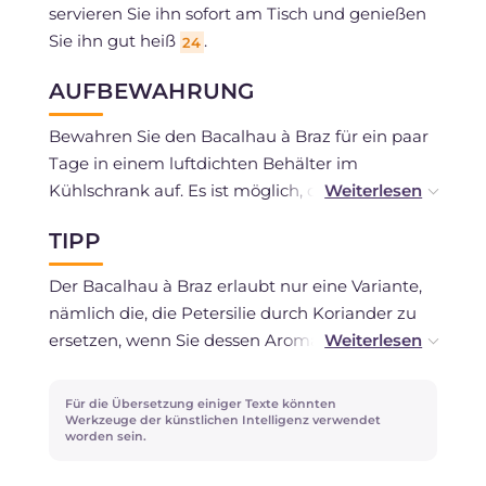
servieren Sie ihn sofort am Tisch und genießen
Sie ihn gut heiß
.
24
AUFBEWAHRUNG
Bewahren Sie den Bacalhau à Braz für ein paar
Tage in einem luftdichten Behälter im
Kühlschrank auf. Es ist möglich, den Bacalhau à
bras einzufrieren.
TIPP
Der Bacalhau à Braz erlaubt nur eine Variante,
nämlich die, die Petersilie durch Koriander zu
ersetzen, wenn Sie dessen Aroma mögen.
Dieses Gericht ist reichhaltig und herzhaft,
begleiten Sie es einfach mit einem guten
Für die Übersetzung einiger Texte könnten
portugiesischen hellen Bier!
Werkzeuge der künstlichen Intelligenz verwendet
worden sein.