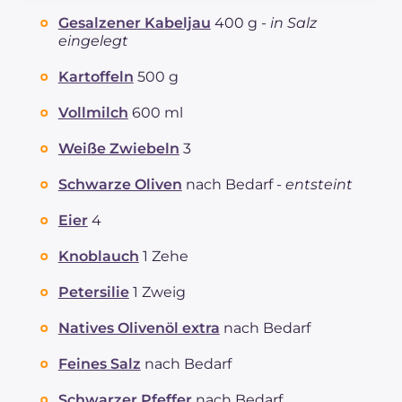
Kohlenhydrate
g
29.5
Gesalzener Kabeljau
400 g -
in Salz
davon Zucker
g
11.9
eingelegt
REZEPT
LESEN
g
44
Kartoffeln
500 g
Fette
g
56.33
davon gesättigte Fettsäuren
g
13.56
Vollmilch
600 ml
Ballaststoffe
g
3.1
Cholesterin
Weiße Zwiebeln
3
mg
302
Natrium
mg
4544
Schwarze Oliven
nach Bedarf -
entsteint
Eier
4
Knoblauch
1 Zehe
Petersilie
1 Zweig
Natives Olivenöl extra
nach Bedarf
Feines Salz
nach Bedarf
Schwarzer Pfeffer
nach Bedarf