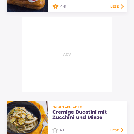
Rezept ohne Mascarpone.
4.6
LESE
Die Crème-Éclairs mit Sahne sind
köstliche französische
Gebäckstücke. Ein längliches
Brandteiggebäck, gefüllt mit
Creme und dekoriert mit…
HAUPTGERICHTE
Cremige Bucatini mit
Zucchini und Minze
4.1
LESE