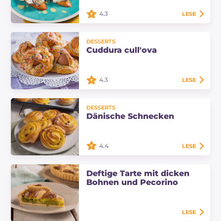
Aufwand zu…
4.3
LESE
Der Crostino mit marinierten
DESSERTS
Sardellen ist eine Vorspeise, die
Cuddura cull'ova
Geschmack und Fantasie vereint:
Aus einfachen Zutaten entsteht ein
köstliches…
4.3
LESE
Die Coddura oder Cuddhura ist ein
DESSERTS
typisches sizilianisches Gebäck mit
Dänische Schnecken
einer ungeraden Anzahl von Eiern
in der Schale, das in der Osterzeit…
4.4
LESE
Die dänischen Schnecken, weiche
Deftige Tarte mit dicken
Frühstücksgebäcke mit Creme und
Bohnen und Pecorino
Rosinen. Erfahre, wie du sie zu
Hause zubereiten kannst, indem
du diesem…
LESE