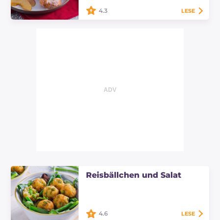
4.3
LESE
Die Reis- und Apfelpfannkuchen
sind köstliche Süßigkeiten, die aus
einer Mischung aus Reisbrei und
Obst hergestellt werden, begleitet
von…
Reisbällchen und Salat
4.6
LESE