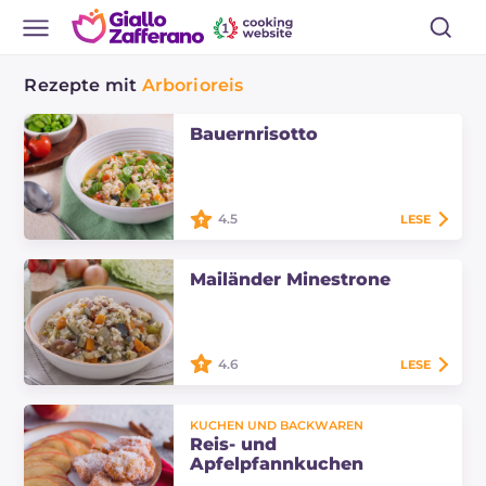
Rezepte mit
Arborioreis
Bauernrisotto
4.5
LESE
Das Bauernrisotto ist ein gesundes
und nahrhaftes Hauptgericht voller
Mailänder Minestrone
Gemüse, verfeinert mit Speck.
Entdecken Sie das Rezept, um es zu
Hause…
4.6
LESE
Der Mailänder Minestrone ist eine
herzhafte Gemüsesuppe,
KUCHEN UND BACKWAREN
angereichert mit Speck und
Reis- und
Schweineschwarten und Reis,
Apfelpfannkuchen
typisch für die lombardische…