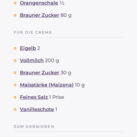
Orangenschale
½
Brauner Zucker
80 g
FÜR DIE CREME
Eigelb
2
Vollmilch
200 g
Brauner Zucker
30 g
Maisstärke (Maizena)
10 g
Feines Salz
1 Prise
Vanilleschote
1
ZUM GARNIEREN