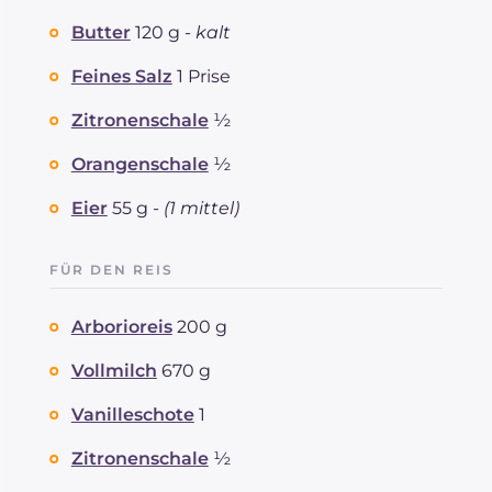
Butter
120 g -
kalt
Feines Salz
1 Prise
Zitronenschale
½
Orangenschale
½
Eier
55 g -
(1 mittel)
FÜR DEN REIS
Arborioreis
200 g
Vollmilch
670 g
Vanilleschote
1
Zitronenschale
½