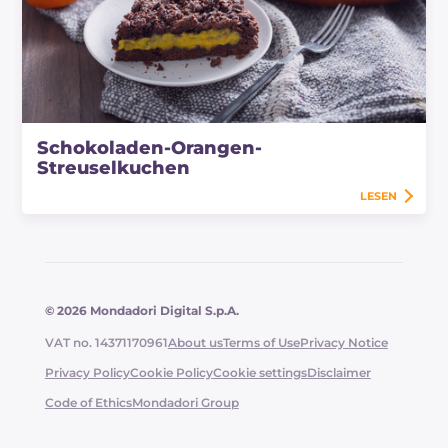
Schokoladen-Orangen-
Streuselkuchen
LESEN
© 2026 Mondadori Digital S.p.A.
VAT no. 14371170961
About us
Terms of Use
Privacy Notice
Privacy Policy
Cookie Policy
Cookie settings
Disclaimer
Code of Ethics
Mondadori Group