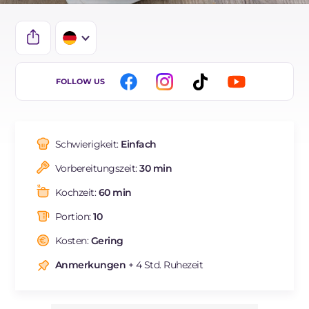
IT
FOLLOW US
EN
FR
Schwierigkeit:
Einfach
BR
Vorbereitungszeit:
30 min
ES
Kochzeit:
60 min
NL
Portion:
10
Kosten:
Gering
Anmerkungen
+ 4 Std. Ruhezeit