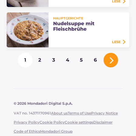
LESE
Die Zucchini-Kartoffel-Cremesuppe
HAUPTGERICHTE
ist ein cremiges und zartes
Nudelsuppe mit
Hauptgericht, verfeinert mit
Fleischbrühe
Mandeln und einem knusprigen,
aromatischen…
LESE
Die Nudelsuppe mit Fleischbrühe
1
2
3
4
5
6
ist ein einfaches und beruhigendes
Rezept mit püriertem Gemüse und
zerkleinertem Fleisch, cremig und
perfekt…
© 2026 Mondadori Digital S.p.A.
VAT no. 14371170961
About us
Terms of Use
Privacy Notice
Privacy Policy
Cookie Policy
Cookie settings
Disclaimer
Code of Ethics
Mondadori Group