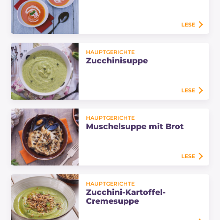
von Thymian perfekt als Comfort
Food an kalten…
LESE
Eine leckere Tomatensuppe ist
HAUPTGERICHTE
genau das Richtige, um ein frisches
Zucchinisuppe
Gericht auf den Tisch zu bringen:
nur wenige Zutaten für dieses
leichte Gericht!
LESE
Die Zucchinisuppe ist eine kalte
HAUPTGERICHTE
Suppe, die sich perfekt für den
Muschelsuppe mit Brot
Frühling eignet, reich an Farbe und
Geschmack dank dieses
vielseitigen Gemüses!
LESE
Muschelsuppe mit Brot ist eine
HAUPTGERICHTE
maritime Variante des typischen
Zucchini-Kartoffel-
Resteverwertungsgerichts aus
Cremesuppe
altbackenem Brot. Entdecke, wie
du dieses…