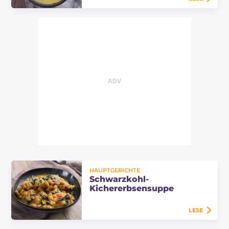
Die cremige Wirsing-Kartoffel-
Suppe ist ein vegetarisches Gericht,
das wärmt - perfekt für die
Wintermonate. Hier das Rezept, um
sie zu Hause…
HAUPTGERICHTE
Schwarzkohl-
Kichererbsensuppe
LESE