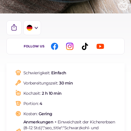
IT
FOLLOW US
EN
ES
Schwierigkeit:
Einfach
FR
Vorbereitungszeit:
30 min
BR
Kochzeit:
2 h 10 min
NL
Portion:
4
Kosten:
Gering
Anmerkungen
+ Einweichzeit der Kichererbsen
(8–12 Std.)","seo_title":"Schwarzkohl- und