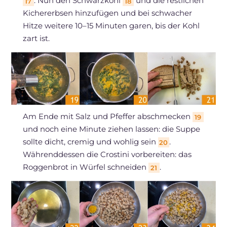
. Nun den Schwarzkohl
und die restlichen
17
18
Kichererbsen hinzufügen und bei schwacher
Hitze weitere 10–15 Minuten garen, bis der Kohl
zart ist.
Am Ende mit Salz und Pfeffer abschmecken
19
und noch eine Minute ziehen lassen: die Suppe
sollte dicht, cremig und wohlig sein
.
20
Währenddessen die Crostini vorbereiten: das
Roggenbrot in Würfel schneiden
.
21