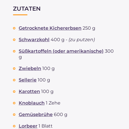
ZUTATEN
Getrocknete Kichererbsen
250 g
Schwarzkohl
400 g -
(zu putzen)
Süßkartoffeln (oder amerikanische)
300
g
Zwiebeln
100 g
Sellerie
100 g
Karotten
100 g
Knoblauch
1 Zehe
Gemüsebrühe
600 g
Lorbeer
1 Blatt