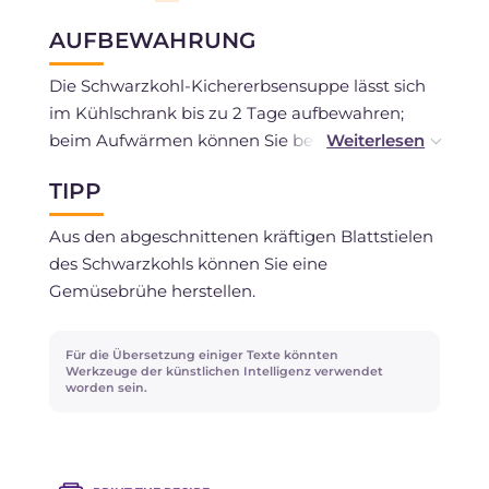
AUFBEWAHRUNG
Die Schwarzkohl-Kichererbsensuppe lässt sich
im Kühlschrank bis zu 2 Tage aufbewahren;
beim Aufwärmen können Sie bei Bedarf etwas
Wasser oder Brühe hinzufügen, um die
TIPP
Konsistenz wieder cremiger zu machen.
Aus den abgeschnittenen kräftigen Blattstielen
Die Suppe kann eingefroren werden.
des Schwarzkohls können Sie eine
Gemüsebrühe herstellen.
Für die Übersetzung einiger Texte könnten
Werkzeuge der künstlichen Intelligenz verwendet
worden sein.