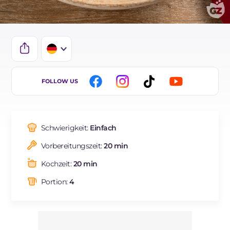
IT
FOLLOW US
EN
ES
Schwierigkeit:
Einfach
FR
Vorbereitungszeit:
20 min
NL
Kochzeit:
20 min
BR
Portion:
4