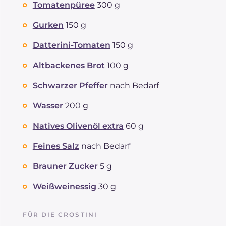
Tomatenpüree
300 g
Gurken
150 g
Datterini-Tomaten
150 g
Altbackenes Brot
100 g
Schwarzer Pfeffer
nach Bedarf
Wasser
200 g
Natives Olivenöl extra
60 g
Feines Salz
nach Bedarf
Brauner Zucker
5 g
Weißweinessig
30 g
FÜR DIE CROSTINI