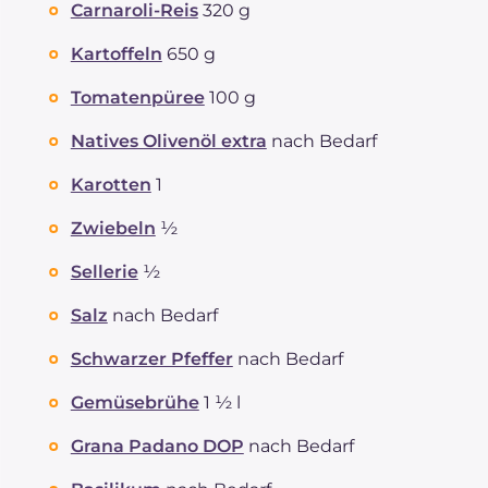
Carnaroli-Reis
320 g
Kartoffeln
650 g
Tomatenpüree
100 g
Natives Olivenöl extra
nach Bedarf
Karotten
1
Zwiebeln
½
Sellerie
½
Salz
nach Bedarf
Schwarzer Pfeffer
nach Bedarf
Gemüsebrühe
1 ½ l
Grana Padano DOP
nach Bedarf