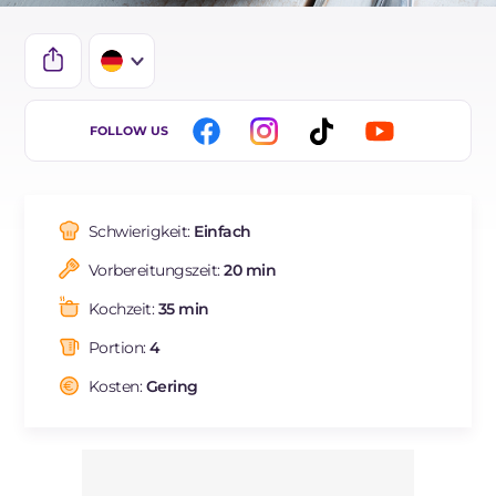
IT
FOLLOW US
EN
FR
Schwierigkeit:
Einfach
ES
Vorbereitungszeit:
20 min
BR
Kochzeit:
35 min
NL
Portion:
4
Kosten:
Gering