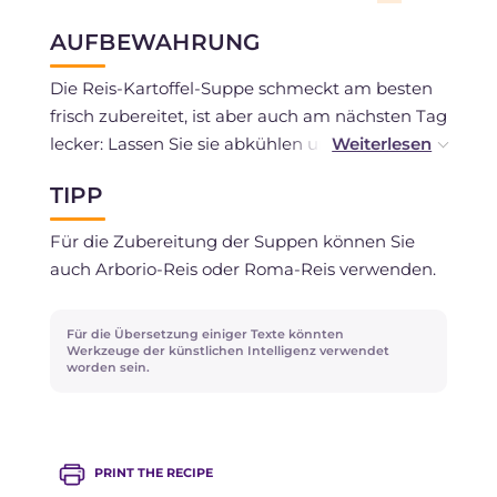
AUFBEWAHRUNG
Die Reis-Kartoffel-Suppe schmeckt am besten
frisch zubereitet, ist aber auch am nächsten Tag
lecker: Lassen Sie sie abkühlen und bewahren
Sie sie im Kühlschrank auf, bevor Sie sie wieder
TIPP
aufwärmen. Das Einfrieren wird nicht
empfohlen.
Für die Zubereitung der Suppen können Sie
auch Arborio-Reis oder Roma-Reis verwenden.
Für die Übersetzung einiger Texte könnten
Werkzeuge der künstlichen Intelligenz verwendet
worden sein.
PRINT THE RECIPE