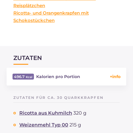
Reisplätzchen
Ricotta- und Orangenkrapfen mit
Schokostückchen
ZUTATEN
Kalorien pro Portion
496.7
Energie
Kcal
496.7
Kohlenhydrate
g
43.7
ZUTATEN FÜR CA. 30 QUARKKRAPFEN
davon Zucker
g
27.2
REZEPT
LESEN
g
5.2
Ricotta aus Kuhmilch
320 g
Fette
g
33.5
davon gesättigte Fettsäuren
Weizenmehl Typ 00
215 g
g
6.7
Ballaststoffe
g
18.2