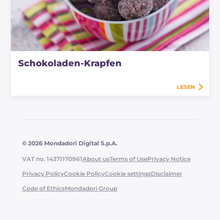
Schokoladen-Krapfen
LESEN
© 2026 Mondadori Digital S.p.A.
VAT no. 14371170961
About us
Terms of Use
Privacy Notice
Privacy Policy
Cookie Policy
Cookie settings
Disclaimer
Code of Ethics
Mondadori Group