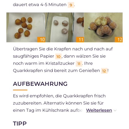
dauert etwa 4-5 Minuten
.
9
Übertragen Sie die Krapfen nach und nach auf
saugfähiges Papier
, dann wälzen Sie sie
10
noch warm im Kristallzucker
. Ihre
11
Quarkkrapfen sind bereit zum Genießen
!
12
AUFBEWAHRUNG
Es wird empfohlen, die Quarkkrapfen frisch
zuzubereiten. Alternativ können Sie sie für
einen Tag im Kühlschrank aufbewahren.
TIPP
Wenn Sie die Kugeln einige Stunden im Voraus