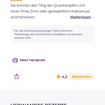
zubereiten möchten, können Sie sie im
Sie können den Teig der Quarkkrapfen mit
Kühlschrank aufbewahren und vor dem
einer Prise Zimt oder geraspeltem Kokosnuss
Servieren frittieren.
aromatisieren.
Verwenden Sie festen Quark: Falls er zu wässrig
Für die Übersetzung einiger Texte könnten
ist, lassen Sie ihn in einem Sieb abtropfen, bevor
Werkzeuge der künstlichen Intelligenz verwendet
worden sein.
Sie ihn hinzufügen.
PRINT THE RECIPE
4,2