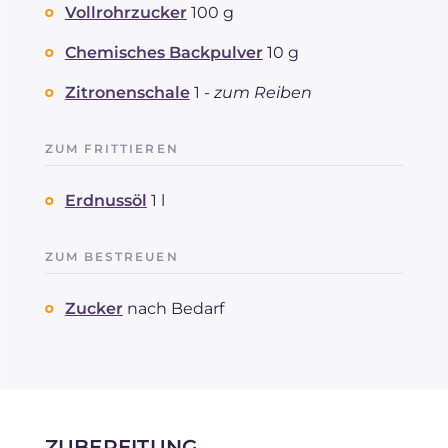
Vollrohrzucker
100 g
Cholesterin
mg
0.5
Natrium
mg
14.7
Chemisches Backpulver
10 g
Zitronenschale
1 -
zum Reiben
ZUM FRITTIEREN
Erdnussöl
1 l
ZUM BESTREUEN
Zucker
nach Bedarf
ZUBEREITUNG