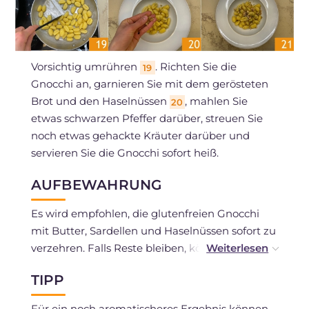
Vorsichtig umrühren
. Richten Sie die
19
Gnocchi an, garnieren Sie mit dem gerösteten
Brot und den Haselnüssen
, mahlen Sie
20
etwas schwarzen Pfeffer darüber, streuen Sie
noch etwas gehackte Kräuter darüber und
servieren Sie die Gnocchi sofort heiß.
AUFBEWAHRUNG
Es wird empfohlen, die glutenfreien Gnocchi
mit Butter, Sardellen und Haselnüssen sofort zu
verzehren. Falls Reste bleiben, können Sie sie in
einem verschlossenen Behälter im Kühlschrank
TIPP
für 1 Tag aufbewahren. Vor dem erneuten
Servieren in der Pfanne mit etwas Wasser oder
Für ein noch aromatischeres Ergebnis können