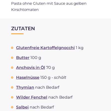
Pasta ohne Gluten mit Sauce aus gelben
Kirschtomaten
ZUTATEN
Glutenfreie Kartoffelgnocchi
1 kg
Butter
100 g
Anchovis in Öl
70 g
Haselnüsse
150 g -
schält
Thymian
nach Bedarf
Wilder Fenchel
nach Bedarf
Salbei
nach Bedarf