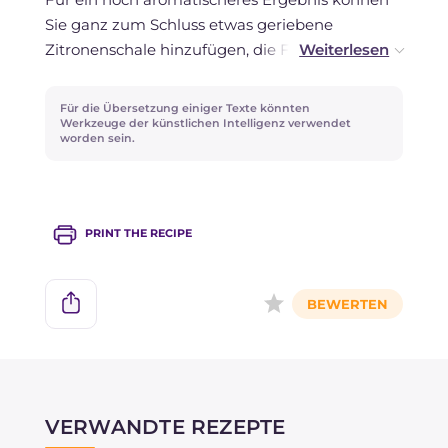
einem Stück Butter erwärmen. Das Einfrieren
Sie ganz zum Schluss etwas geriebene
wird nicht empfohlen.
Zitronenschale hinzufügen, die Frische bringt
und den Geschmack der Sardellen und Kräuter
hervorhebt.
Für die Übersetzung einiger Texte könnten
Werkzeuge der künstlichen Intelligenz verwendet
worden sein.
PRINT THE RECIPE
VERWANDTE REZEPTE