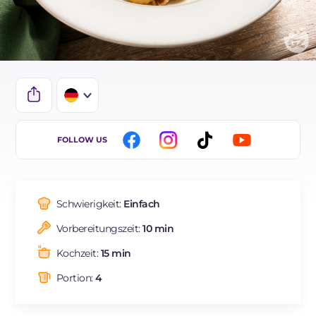
IT
FOLLOW US
EN
ES
Schwierigkeit:
Einfach
FR
Vorbereitungszeit:
10 min
NL
Kochzeit:
15 min
BR
Portion:
4