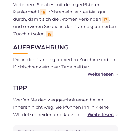
Verfeinern Sie alles mit dem gerf6steten
Paniermehl
, rfchren ein letztes Mal gut
16
durch, damit sich die Aromen verbinden
,
17
und servieren Sie die in der Pfanne gratinierten
Zucchini sofort
.
18
AUFBEWAHRUNG
Die in der Pfanne gratinierten Zucchini sind im
Kfchlschrank ein paar Tage haltbar.
Sie kf6nnen sie nach dem Garen einfrieren.
TIPP
Werfen Sie den weggeschnittenen hellen
Inneren nicht weg: Sie kf6nnen ihn in kleine
Wfcrfel schneiden und kurz mit
Frfchlingszwiebeln in der Pfanne anschwenken,
um daraus die Basis ffcr ein feines Gemfcse-