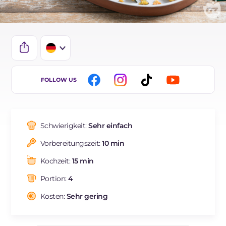
IT
FOLLOW US
EN
ES
Schwierigkeit:
Sehr einfach
FR
Vorbereitungszeit:
10 min
NL
Kochzeit:
15 min
BR
Portion:
4
Kosten:
Sehr gering