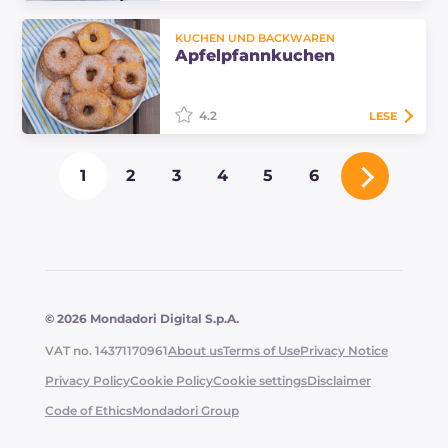
Der Apfelkuchen ohne Eier ist ein
KUCHEN UND BACKWAREN
weicher Kuchen, der ohne Milch
Apfelpfannkuchen
und Butter, also auch ohne Laktose,
zubereitet wird. Perfekt für
Frühstück…
4.2
LESE
Apfelpfannkuchen sind eine
1
2
3
4
5
6
köstliche Art, Obst als Dessert zu
servieren! Entdecken Sie die
Mengen und das Verfahren, um
dieses Rezept zu Hause…
© 2026 Mondadori Digital S.p.A.
VAT no. 14371170961
About us
Terms of Use
Privacy Notice
Privacy Policy
Cookie Policy
Cookie settings
Disclaimer
Code of Ethics
Mondadori Group