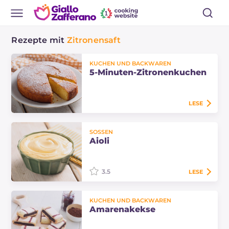
Rezepte mit
Zitronensaft
KUCHEN UND BACKWAREN
5-Minuten-Zitronenkuchen
LESE
Der 5-Minuten-Zitronenkuchen ist
SOSSEN
locker, aromatisch und einfach
Aioli
zuzubereiten. Ein schneller Kuchen
mit wenigen Zutaten, perfekt zum
Frühstück…
3.5
LESE
Entdeckt, wie ihr hausgemachte
KUCHEN UND BACKWAREN
Aioli zubereitet. Ein einfaches und
Amarenakekse
schnelles Rezept mit Eiern,
Knoblauch und Olivenöl – perfekt