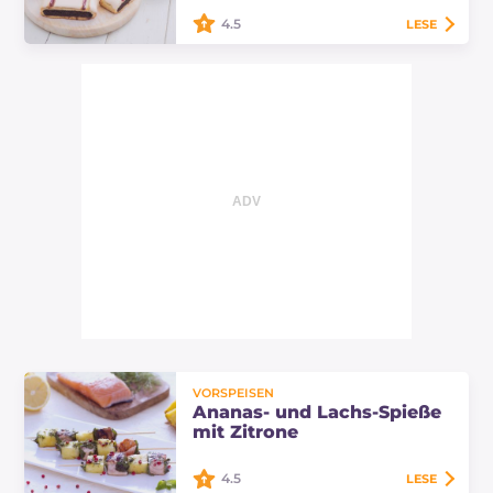
als Begleiter…
4.5
LESE
Die Amarenakekse sind
neapolitanische Gebäckstücke, die
mit Mürbeteig und einer köstlichen
Füllung aus Kakao und Marmelade
zubereitet werden!
VORSPEISEN
Ananas- und Lachs-Spieße
mit Zitrone
4.5
LESE