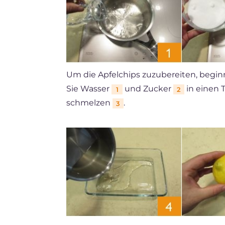
Um die Apfelchips zuzubereiten, beginn
Sie Wasser
und Zucker
in einen T
1
2
schmelzen
.
3