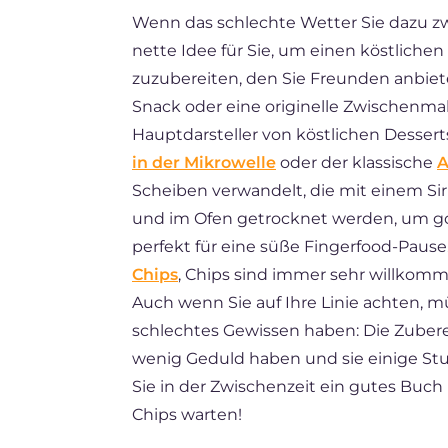
Wenn das schlechte Wetter Sie dazu zw
ES
nette Idee für Sie, um einen köstliche
BR
zuzubereiten, den Sie Freunden anbiete
FR
Snack oder eine originelle Zwischenmahlz
Hauptdarsteller von köstlichen Desser
NL
in der Mikrowelle
oder der klassische
A
Scheiben verwandelt, die mit einem Si
und im Ofen getrocknet werden, um go
perfekt für eine süße Fingerfood-Paus
Chips
, Chips sind immer sehr willkom
Auch wenn Sie auf Ihre Linie achten, m
schlechtes Gewissen haben: Die Zuberei
wenig Geduld haben und sie einige Stu
Sie in der Zwischenzeit ein gutes Buch
Chips warten!