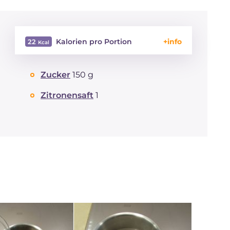
Kalorien pro Portion
22
Energie
Kcal
22
Zucker
150 g
Kohlenhydrate
g
5.4
davon Zucker
g
5.4
Zitronensaft
1
davon gesättigte
g
0.01
Fettsäuren
Ballaststoffe
g
0.3