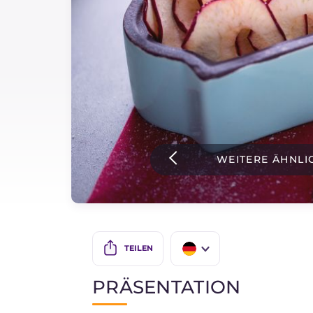
Soßen
Neueste rezepte
IT Website
WEITERE ÄHNLI
Facebook
Instagram
TikTok
YouTube
TEILEN
IT
PRÄSENTATION
EN