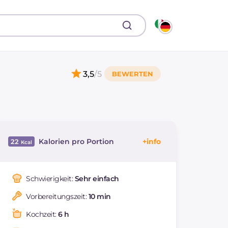
3,5
/5
Kalorien pro Portion
22
Energie
Kcal
22
Kohlenhydrate
g
5.4
Schwierigkeit:
Sehr einfach
davon Zucker
g
5.4
Vorbereitungszeit:
10 min
davon gesättigte
g
0.01
Fettsäuren
Kochzeit:
6 h
Ballaststoffe
g
0.3