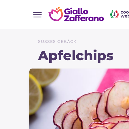
Home
Alle Rezepte
SÜSSES GEBÄCK
Vorspeisen
Apfelchips
Salate
Hauptgerichte
Brot
Desserts
Beilagen
Pizza und focaccia
Kuchen und Backwaren