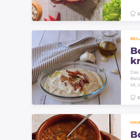
S
BEI
B
k
Das 
Beil
ist,
E
HAU
B