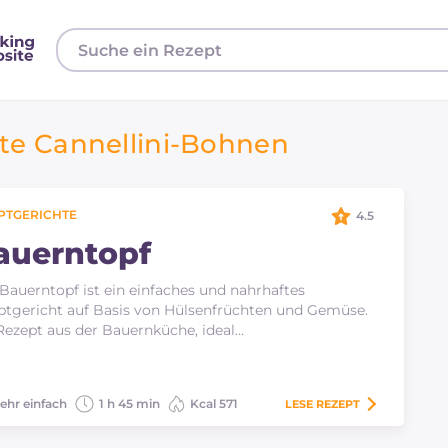
te Cannellini-Bohnen
PTGERICHTE
4.5
auerntopf
Bauerntopf ist ein einfaches und nahrhaftes
tgericht auf Basis von Hülsenfrüchten und Gemüse.
Rezept aus der Bauernküche, ideal…
ehr einfach
1 h 45 min
Kcal 571
LESE
REZEPT