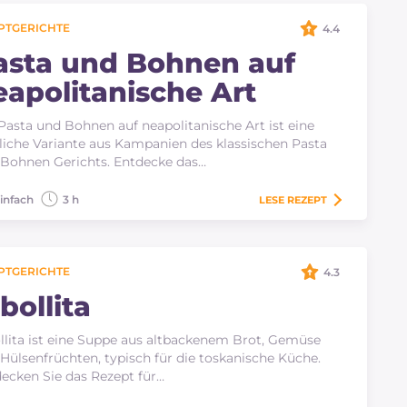
PTGERICHTE
4.4
asta und Bohnen auf
eapolitanische Art
Pasta und Bohnen auf neapolitanische Art ist eine
liche Variante aus Kampanien des klassischen Pasta
Bohnen Gerichts. Entdecke das…
infach
3 h
LESE
REZEPT
PTGERICHTE
4.3
bollita
llita ist eine Suppe aus altbackenem Brot, Gemüse
Hülsenfrüchten, typisch für die toskanische Küche.
ecken Sie das Rezept für…