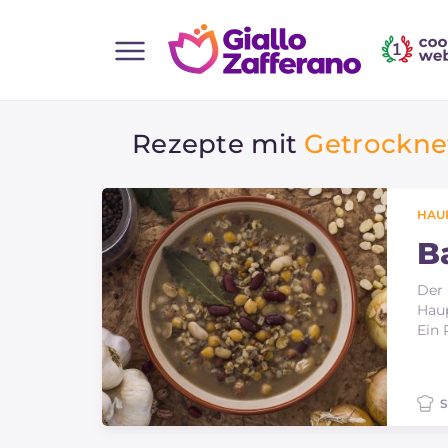
Home
Rezepte mit
Getrockne
Alle Rezepte
Vorspeisen
Salate
HAU
Hauptgerichte
B
Brot
Der 
Haup
Desserts
Ein 
Beilagen
Pizza und focaccia
S
Kuchen und Backwaren