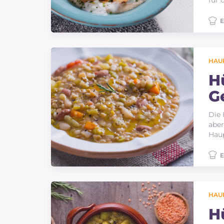
für 
E
HAU
H
G
Die 
abe
Haup
E
HAU
H