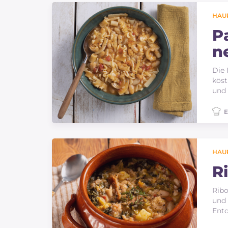
HAU
P
n
Die 
köst
und 
E
HAU
Ri
Ribo
und 
Entd