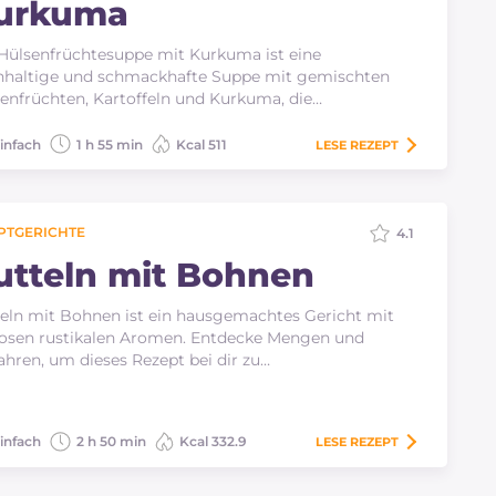
urkuma
Hülsenfrüchtesuppe mit Kurkuma ist eine
hhaltige und schmackhafte Suppe mit gemischten
enfrüchten, Kartoffeln und Kurkuma, die…
infach
1 h 55 min
Kcal 511
LESE
REZEPT
PTGERICHTE
4.1
utteln mit Bohnen
eln mit Bohnen ist ein hausgemachtes Gericht mit
losen rustikalen Aromen. Entdecke Mengen und
ahren, um dieses Rezept bei dir zu…
infach
2 h 50 min
Kcal 332.9
LESE
REZEPT