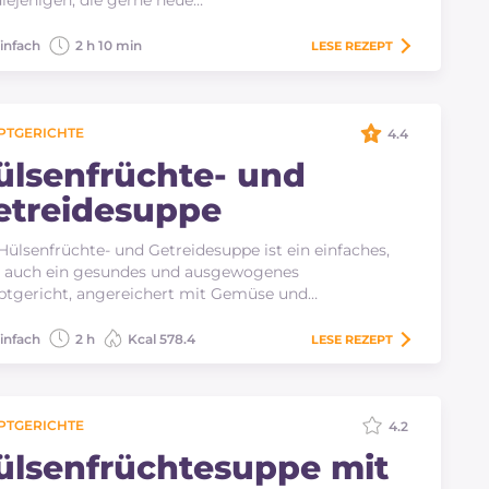
diejenigen, die gerne neue…
infach
2 h 10 min
LESE
REZEPT
PTGERICHTE
4.4
ülsenfrüchte- und
etreidesuppe
Hülsenfrüchte- und Getreidesuppe ist ein einfaches,
r auch ein gesundes und ausgewogenes
tgericht, angereichert mit Gemüse und…
infach
2 h
Kcal 578.4
LESE
REZEPT
PTGERICHTE
4.2
ülsenfrüchtesuppe mit