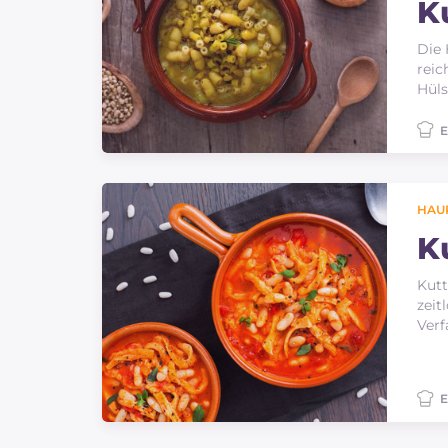
K
Die 
reic
Hüls
E
HAU
K
Kutt
zeit
Verf
E