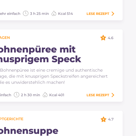
ehr einfach
3 h 25 min
Kcal 514
LESE
REZEPT
LAGEN
4.6
ohnenpüree mit
nusprigem Speck
Bohnenpüree ist eine cremige und authentische
age, die mit knusprigen Speckstreifen angereichert
 die es unwiderstehlich machen!
infach
2 h 30 min
Kcal 401
LESE
REZEPT
PTGERICHTE
4.7
ohnensuppe