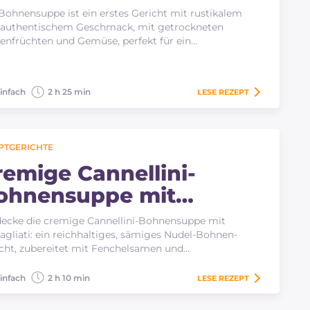
Bohnensuppe ist ein erstes Gericht mit rustikalem
 authentischem Geschmack, mit getrockneten
enfrüchten und Gemüse, perfekt für ein…
infach
2 h 25 min
LESE
REZEPT
PTGERICHTE
remige Cannellini-
ohnensuppe mit
ltagliati
ecke die cremige Cannellini-Bohnensuppe mit
agliati: ein reichhaltiges, sämiges Nudel-Bohnen-
cht, zubereitet mit Fenchelsamen und…
infach
2 h 10 min
LESE
REZEPT