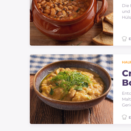
Die 
und
Hüls
E
HAU
C
B
Ma
Entd
Malt
Geri
E