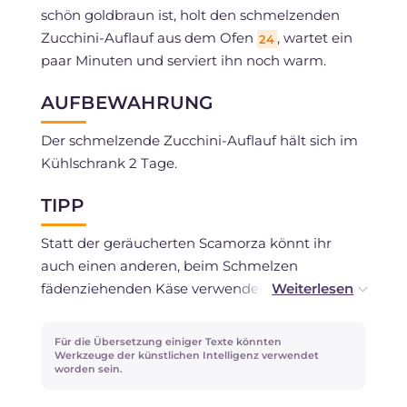
schön goldbraun ist, holt den schmelzenden
Zucchini-Auflauf aus dem Ofen
, wartet ein
24
paar Minuten und serviert ihn noch warm.
AUFBEWAHRUNG
Der schmelzende Zucchini-Auflauf hält sich im
Kühlschrank 2 Tage.
TIPP
Statt der geräucherten Scamorza könnt ihr
auch einen anderen, beim Schmelzen
fädenziehenden Käse verwenden. Mozzarella ist
nicht sehr geeignet, da er beim Backen zu viel
Wasser abgeben könnte.
Für die Übersetzung einiger Texte könnten
Werkzeuge der künstlichen Intelligenz verwendet
worden sein.
Statt des streichfähigen Käses könnt ihr Ricotta
verwenden.