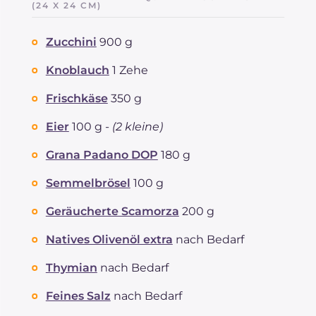
davon Zucker
(24 X 24 CM)
g
3
REZEPT
LESEN
g
22.2
Zucchini
900 g
Fette
g
30.9
davon gesättigte Fettsäuren
g
17.11
Knoblauch
1 Zehe
Ballaststoffe
g
2
Cholesterin
Frischkäse
350 g
mg
140
Natrium
mg
736
Eier
100 g -
(2 kleine)
Grana Padano DOP
180 g
Semmelbrösel
100 g
Geräucherte Scamorza
200 g
Natives Olivenöl extra
nach Bedarf
Thymian
nach Bedarf
Feines Salz
nach Bedarf