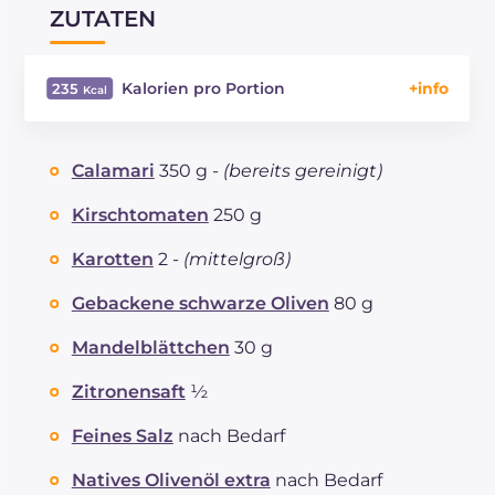
ZUTATEN
Kalorien pro Portion
235
Energie
Kcal
235
Kohlenhydrate
g
6.1
Calamari
350 g -
(bereits gereinigt)
davon Zucker
g
6.1
REZEPT
LESEN
g
13.8
Kirschtomaten
250 g
Fette
g
17.3
Karotten
2 -
(mittelgroß)
davon gesättigte Fettsäuren
g
2.78
Ballaststoffe
g
3.5
Gebackene schwarze Oliven
80 g
Cholesterin
mg
56
Mandelblättchen
30 g
Natrium
mg
703
Zitronensaft
½
Feines Salz
nach Bedarf
Natives Olivenöl extra
nach Bedarf