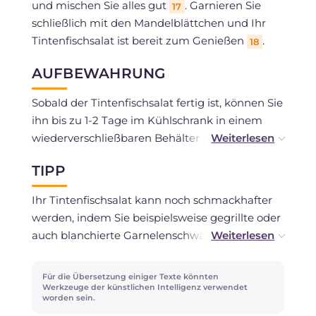
und mischen Sie alles gut
. Garnieren Sie
17
schließlich mit den Mandelblättchen und Ihr
Tintenfischsalat ist bereit zum Genießen
.
18
AUFBEWAHRUNG
Sobald der Tintenfischsalat fertig ist, können Sie
ihn bis zu 1-2 Tage im Kühlschrank in einem
wiederverschließbaren Behälter aufbewahren.
TIPP
Ein Einfrieren wird nicht empfohlen.
Ihr Tintenfischsalat kann noch schmackhafter
werden, indem Sie beispielsweise gegrillte oder
auch blanchierte Garnelenschwänze
hinzufügen, wenn Sie ihre Frische wünschen.
Anstelle der schwarzen Oliven eignen sich auch
Für die Übersetzung einiger Texte könnten
grüne Oliven und für einen Hauch von Säure,
Werkzeuge der künstlichen Intelligenz verwendet
worden sein.
der mit dem Rauchigen hervorragend