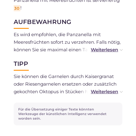
Panzanella mit Meeresfrüchten ist servierfertig
!
30
AUFBEWAHRUNG
Es wird empfohlen, die Panzanella mit
Meeresfrüchten sofort zu verzehren. Falls nötig,
können Sie sie maximal einen Tag im
Kühlschrank in einem luftdichten Behälter
TIPP
aufbewahren.
Sie können die Garnelen durch Kaisergranat
oder Riesengarnelen ersetzen oder zusätzlich
gekochten Oktopus in Stücken hinzufügen!
Um das Gericht noch weiter zu würzen, können
Für die Übersetzung einiger Texte könnten
Sie es mit ein paar in Öl eingelegten
Werkzeuge der künstlichen Intelligenz verwendet
worden sein.
Sardellenfilets oder entkernten Taggiasca-
Oliven vervollständigen.