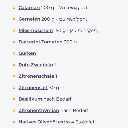
Calamari
200 g -
(zu reinigen)
Garnelen
200 g -
(zu reinigen)
Miesmuscheln
150 g -
(zu reinigen)
Datterini-Tomaten
300 g
Gurken
1
Rote Zwiebeln
1
Zitronenschale
1
Zitronensaft
30 g
Basilikum
nach Bedarf
Zitronenthymian
nach Bedarf
Natives Olivenöl extra
4 Esslöffel