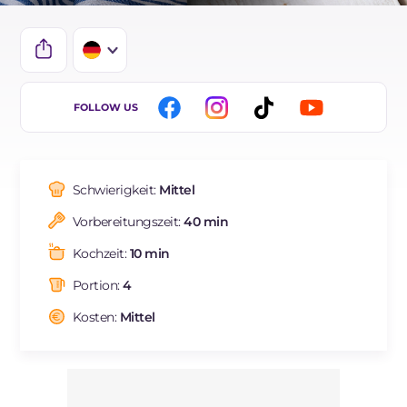
IT
FOLLOW US
EN
FR
Schwierigkeit:
Mittel
ES
Vorbereitungszeit:
40 min
BR
Kochzeit:
10 min
NL
Portion:
4
Kosten:
Mittel