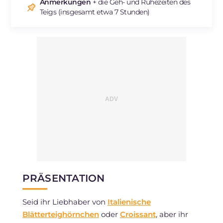
Natrium
mg
306
Anmerkungen
+ die Geh- und Ruhezeiten des
Teigs (insgesamt etwa 7 Stunden)
PRÄSENTATION
Seid ihr Liebhaber von
Italienische
Blätterteighörnchen
oder
Croissant
, aber ihr