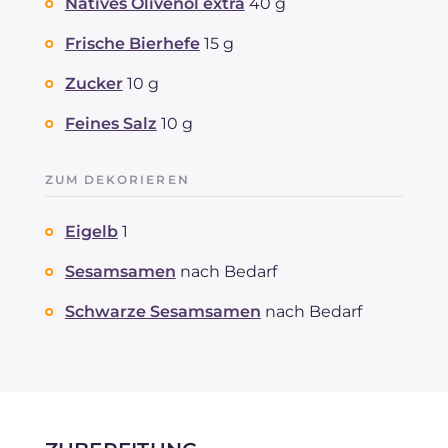
Natives Olivenöl extra
40 g
Frische Bierhefe
15 g
Zucker
10 g
Feines Salz
10 g
ZUM DEKORIEREN
Eigelb
1
Sesamsamen
nach Bedarf
Schwarze Sesamsamen
nach Bedarf