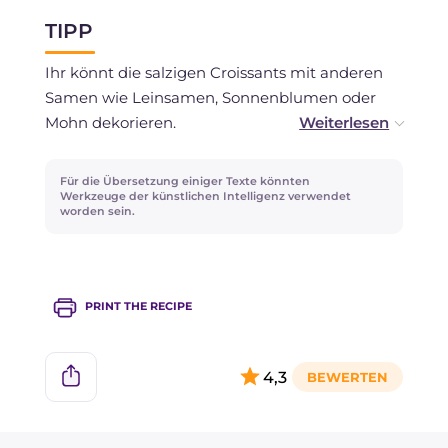
diesem Fall müssen sie vor dem letzten Gehen
TIPP
eingefroren werden, dann aufgetaut und gehen
gelassen werden, bevor sie gebacken werden!
Ihr könnt die salzigen Croissants mit anderen
Samen wie Leinsamen, Sonnenblumen oder
Mohn dekorieren.
Entdeckt unsere besten Rezepte um das
Für die Übersetzung einiger Texte könnten
Brunch-Menü zu bereichern, wie zum Beispiel
Werkzeuge der künstlichen Intelligenz verwendet
worden sein.
die
Bruschette Brunch
!
PRINT THE RECIPE
4,3