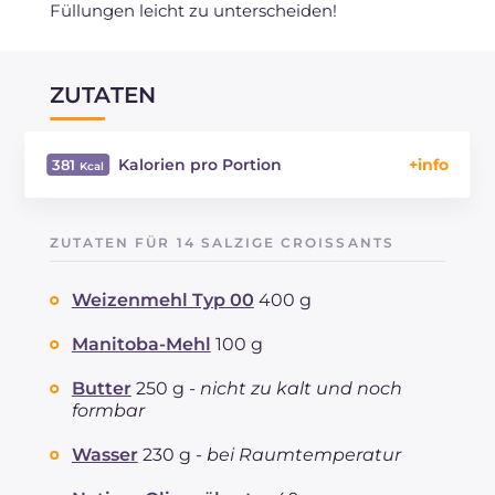
Füllungen leicht zu unterscheiden!
ZUTATEN
Kalorien pro Portion
381
Energie
Kcal
381
Kohlenhydrate
g
29.8
ZUTATEN FÜR 14 SALZIGE CROISSANTS
davon Zucker
g
3.1
REZEPT
LESEN
g
21.8
Weizenmehl Typ 00
400 g
Fette
g
19.3
davon gesättigte Fettsäuren
Manitoba-Mehl
100 g
g
9.44
Ballaststoffe
g
10.7
Butter
250 g -
nicht zu kalt und noch
Cholesterin
mg
64
formbar
Natrium
mg
306
Wasser
230 g -
bei Raumtemperatur