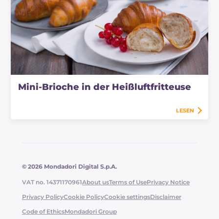
Mini-Brioche in der Heißluftfritteuse
LESEN
© 2026 Mondadori Digital S.p.A.
VAT no. 14371170961
About us
Terms of Use
Privacy Notice
Privacy Policy
Cookie Policy
Cookie settings
Disclaimer
Code of Ethics
Mondadori Group