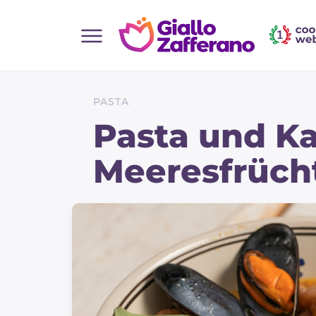
Home
Alle Rezepte
PASTA
Vorspeisen
Pasta und Ka
Salate
Meeresfrüch
Hauptgerichte
Brot
Desserts
Beilagen
Pizza und focaccia
Kuchen und Backwaren