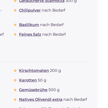
Geräucherte Scamorza
300 g
-
Chilipulver
nach Bedarf
Basilikum
nach Bedarf
rf
Feines Salz
nach Bedarf
Kirschtomaten
200 g
Karotten
50 g
Gemüsebrühe
500 g
Natives Olivenöl extra
nach Bedarf