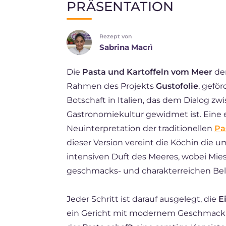
PRÄSENTATION
EN
Rezept von
FR
Sabrina Macrì
ES
Die
Pasta und Kartoffeln vom Meer
de
BR
Rahmen des Projekts
Gustofolie
, gefö
NL
Botschaft in Italien, das dem Dialog zw
Gastronomiekultur gewidmet ist. Eine
Neuinterpretation der traditionellen
Pa
dieser Version vereint die Köchin die 
intensiven Duft des Meeres, wobei Mie
geschmacks- und charakterreichen Bel
Jeder Schritt ist darauf ausgelegt, die
E
ein Gericht mit modernem Geschmack 