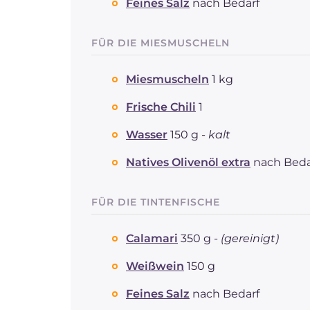
Feines Salz
nach Bedarf
FÜR DIE MIESMUSCHELN
Miesmuscheln
1 kg
Frische Chili
1
Wasser
150 g -
kalt
Natives Olivenöl extra
nach Beda
FÜR DIE TINTENFISCHE
Calamari
350 g -
(gereinigt)
Weißwein
150 g
Feines Salz
nach Bedarf