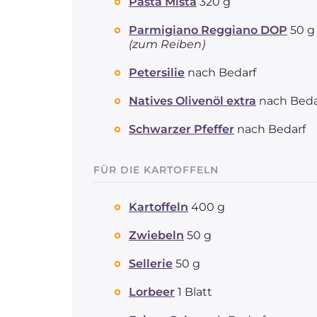
Pasta Mista
320 g
Parmigiano Reggiano DOP
50 g 
(zum Reiben)
Petersilie
nach Bedarf
Natives Olivenöl extra
nach Beda
Schwarzer Pfeffer
nach Bedarf
FÜR DIE KARTOFFELN
Kartoffeln
400 g
Zwiebeln
50 g
Sellerie
50 g
Lorbeer
1 Blatt