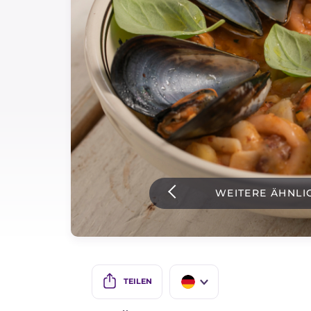
Soßen
Neueste rezepte
IT Website
Facebook
Instagram
WEITERE ÄHNLI
TikTok
YouTube
TEILEN
IT