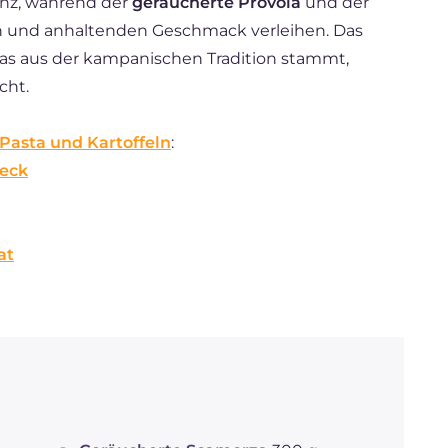
enz, während der
geräucherte Provola
und der
 und anhaltenden Geschmack verleihen. Das
das aus der kampanischen Tradition stammt,
cht.
Pasta und Kartoffeln
:
peck
at