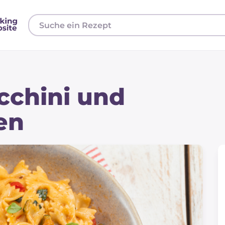
cchini und
en