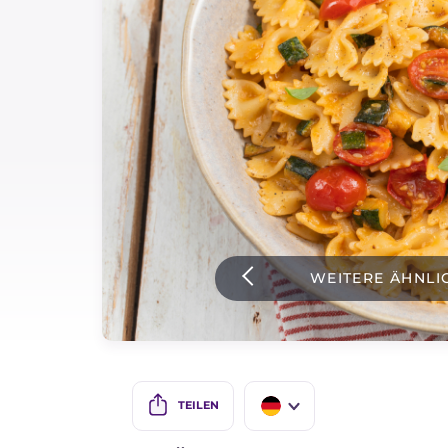
Soßen
Neueste rezepte
IT Website
Facebook
Instagram
WEITERE ÄHNLI
TikTok
YouTube
TEILEN
IT