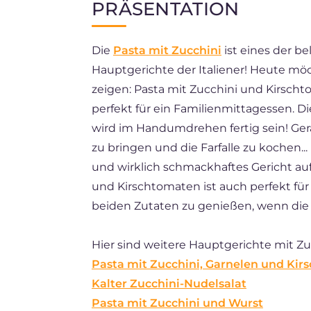
PRÄSENTATION
EN
Die
Pasta mit Zucchini
ist eines der b
ES
Hauptgerichte der Italiener! Heute mö
BR
zeigen: Pasta mit Zucchini und Kirscht
FR
perfekt für ein Familienmittagessen. Di
wird im Handumdrehen fertig sein! Ge
NL
zu bringen und die Farfalle zu kochen.
und wirklich schmackhaftes Gericht auf
und Kirschtomaten ist auch perfekt für
beiden Zutaten zu genießen, wenn die 
Hier sind weitere Hauptgerichte mit Zuc
Pasta mit Zucchini, Garnelen und Ki
Kalter Zucchini-Nudelsalat
Pasta mit Zucchini und Wurst