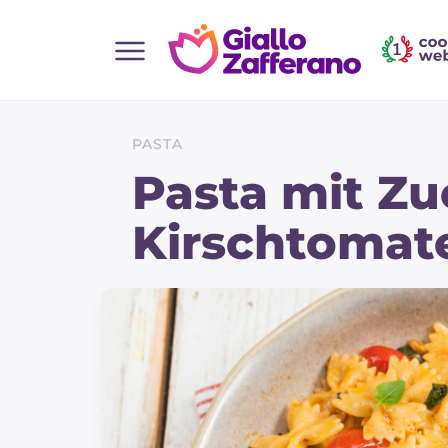
Home
Alle Rezepte
PASTA
Vorspeisen
Pasta mit Zu
Salate
Kirschtomat
Hauptgerichte
Brot
Desserts
Beilagen
Pizza und focaccia
Kuchen und Backwaren