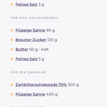
Feines Salz
3 g
FÜR DAS SALZKARAMELL
Flüssige Sahne
90 g
Brauner Zucker
120 g
Butter
50 g -
kalt
Feines Salz
5 g
FÜR DIE GANACHE
Zartbitterschokolade 70%
300 g
Flüssige Sahne
400 g