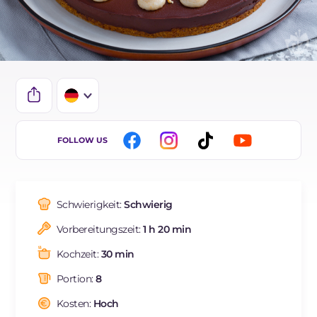
IT
FOLLOW US
EN
BR
Schwierigkeit:
Schwierig
FR
Vorbereitungszeit:
1 h 20 min
ES
Kochzeit:
30 min
NL
Portion:
8
Kosten:
Hoch