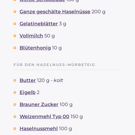
Ganze geschälte Haselnüsse
200 g
Gelatineblätter
3 g
Vollmilch
50 g
Blütenhonig
10 g
FÜR DEN HASELNUSS-MÜRBETEIG
Butter
120 g -
kalt
Eigelb
2
Brauner Zucker
100 g
Weizenmehl Typ 00
150 g
Haselnussmehl
100 g