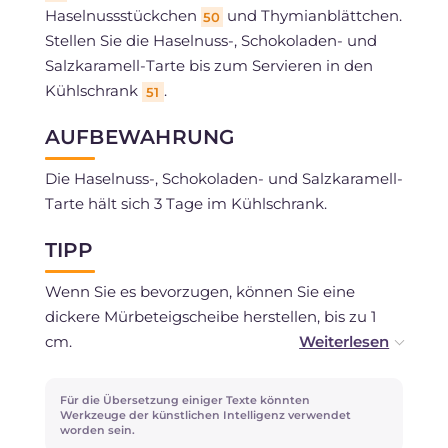
Haselnussstückchen
und Thymianblättchen.
50
Stellen Sie die Haselnuss-, Schokoladen- und
Salzkaramell-Tarte bis zum Servieren in den
Kühlschrank
.
51
AUFBEWAHRUNG
Die Haselnuss-, Schokoladen- und Salzkaramell-
Tarte hält sich 3 Tage im Kühlschrank.
TIPP
Wenn Sie es bevorzugen, können Sie eine
dickere Mürbeteigscheibe herstellen, bis zu 1
cm.
Mit den Mürbeteigresten können Sie kleine
Für die Übersetzung einiger Texte könnten
Kekse herstellen, indem Sie Kugeln formen, als
Werkzeuge der künstlichen Intelligenz verwendet
worden sein.
wären es Damenküsse.