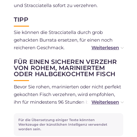
und Stracciatella sofort zu verzehren.
TIPP
Sie können die Stracciatella durch grob
gehackten Burrata ersetzen, für einen noch
reicheren Geschmack.
FÜR EINEN SICHEREN VERZEHR
Das Sieben der Kirschtomatensauce ermöglicht
VON ROHEM, MARINIERTEM
es Ihnen, die Schalen der Datteltomaten zu
ODER HALBGEKOCHTEM FISCH
entfernen und eine glatte und samtige
Konsistenz zu erzielen.
Bevor Sie rohen, marinierten oder nicht perfekt
gekochten Fisch verzehren, wird empfohlen,
ihn für mindestens 96 Stunden bei -18 Grad in
einem Gefrierschrank mit 3 oder mehr Sternen
zu gefrieren, gemäß den
Richtlinien des
Für die Übersetzung einiger Texte könnten
Gesundheitsministeriums
.
Werkzeuge der künstlichen Intelligenz verwendet
worden sein.