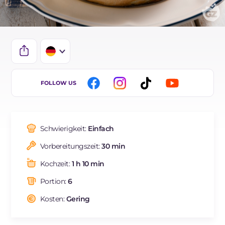
IT
FOLLOW US
EN
BR
Schwierigkeit:
Einfach
ES
Vorbereitungszeit:
30 min
FR
Kochzeit:
1 h 10 min
NL
Portion:
6
Kosten:
Gering