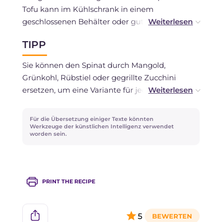
Tofu kann im Kühlschrank in einem
geschlossenen Behälter oder gut mit
Frischhaltefolie abgedeckt 2-3 Tage aufbewahrt
TIPP
werden. Wenn Sie ihn länger aufbewahren
möchten, können Sie ihn ganz oder bereits
Sie können den Spinat durch Mangold,
portioniert einfrieren.
Grünkohl, Rübstiel oder gegrillte Zucchini
ersetzen, um eine Variante für jede Jahreszeit
zu haben. Wenn Sie stattdessen einen
rustikaleren Boden möchten, versuchen Sie,
Für die Übersetzung einiger Texte könnten
dem Teig eine kleine Menge Buchweizenmehl
Werkzeuge der künstlichen Intelligenz verwendet
worden sein.
oder Maismehl hinzuzufügen.
PRINT THE RECIPE
5