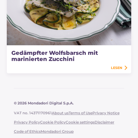
Gedämpfter Wolfsbarsch mit
marinierten Zucchini
LESEN
© 2026 Mondadori Digital S.p.A.
VAT no. 14371170961
About us
Terms of Use
Privacy Notice
Privacy Policy
Cookie Policy
Cookie settings
Disclaimer
Code of Ethics
Mondadori Group