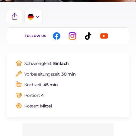
IT
FOLLOW US
EN
ES
Schwierigkeit:
Einfach
BR
Vorbereitungszeit:
30 min
FR
Kochzeit:
45 min
NL
Portion:
4
Kosten:
Mittel