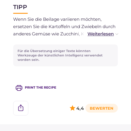
Behälter im Kühlschrank für 1-2 Tage
TIPP
aufbewahrt werden.
Wenn Sie die Beilage variieren möchten,
ersetzen Sie die Kartoffeln und Zwiebeln durch
anderes Gemüse wie Zucchini, Karotten,
Paprika oder Kirschtomaten. Jede Kombination
verleiht einen anderen Geschmack, wobei die
Für die Übersetzung einiger Texte könnten
Einfachheit der Zubereitung erhalten bleibt.
Werkzeuge der künstlichen Intelligenz verwendet
worden sein.
Neben Rosmarin und Majoran können Sie
Thymian, Oregano oder wilden Fenchel
hinzufügen. Wenn Sie es scharf mögen, fügen
Sie eine Prise Chili oder geräucherte Paprika
PRINT THE RECIPE
hinzu.
4,4