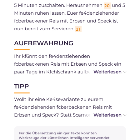
5 Minuten zuschalten. Herausnehmen
und 5
20
Minuten ruhen lassen. Euer fe4denziehender
fcberbackener Reis mit Erbsen und Speck ist
nun bereit zum Servieren
.
21
AUFBEWAHRUNG
Ihr kf6nnt den fe4denziehenden
fcberbackenen Reis mit Erbsen und Speck ein
paar Tage im Kfchlschrank aufbewahren.
TIPP
Ihr kf6nnt ihn auch einfrieren.
Wollt ihr eine Ke4sevariante zu eurem
fe4denziehenden fcberbackenen Reis mit
Erbsen und Speck? Statt Scamorza kf6nnt ihr
zu intensiveren Aromen wie Caciocavallo
greifen. Wenn ihr lieber bei einem milden,
Für die Übersetzung einiger Texte könnten
vielleicht cremigeren Geschmack bleiben
Werkzeuge der künstlichen Intelligenz verwendet