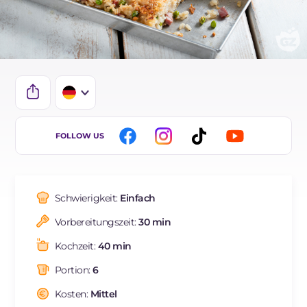
IT
FOLLOW US
EN
ES
Schwierigkeit:
Einfach
FR
Vorbereitungszeit:
30 min
NL
Kochzeit:
40 min
BR
Portion:
6
Kosten:
Mittel