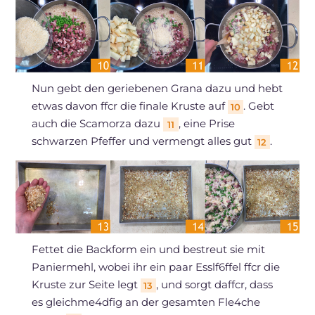
Nun gebt den geriebenen Grana dazu und hebt
etwas davon ffcr die finale Kruste auf
. Gebt
10
auch die Scamorza dazu
, eine Prise
11
schwarzen Pfeffer und vermengt alles gut
.
12
Fettet die Backform ein und bestreut sie mit
Paniermehl, wobei ihr ein paar Esslf6ffel ffcr die
Kruste zur Seite legt
, und sorgt daffcr, dass
13
es gleichme4dfig an der gesamten Fle4che