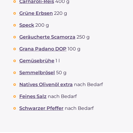
Carnaroli-Reis
400 g
Grüne Erbsen
220 g
Speck
200 g
Geräucherte Scamorza
250 g
Grana Padano DOP
100 g
Gemüsebrühe
1 l
Semmelbrösel
50 g
Natives Olivenöl extra
nach Bedarf
Feines Salz
nach Bedarf
Schwarzer Pfeffer
nach Bedarf