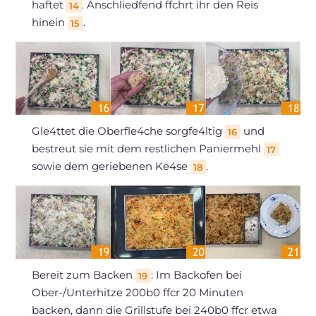
haftet
. Anschliedfend ffchrt ihr den Reis
14
hinein
.
15
Gle4ttet die Oberfle4che sorgfe4ltig
und
16
bestreut sie mit dem restlichen Paniermehl
17
sowie dem geriebenen Ke4se
.
18
Bereit zum Backen
: Im Backofen bei
19
Ober-/Unterhitze 200b0 ffcr 20 Minuten
backen, dann die Grillstufe bei 240b0 ffcr etwa