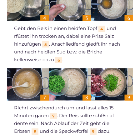
Gebt den Reis in einen heidfen Topf
und
4
rf6stet ihn trocken an, dabei eine Prise Salz
hinzufügen
. Anschliedfend giedft ihr nach
5
und nach heidfen Sud bzw. die Brfche
kellenweise dazu
.
6
Rfchrt zwischendurch um und lasst alles 15
Minuten garen
. Der Reis sollte schf6n al
7
dente sein. Nach Ablauf der Zeit gebt die
Erbsen
und die Speckwfcrfel
dazu.
8
9