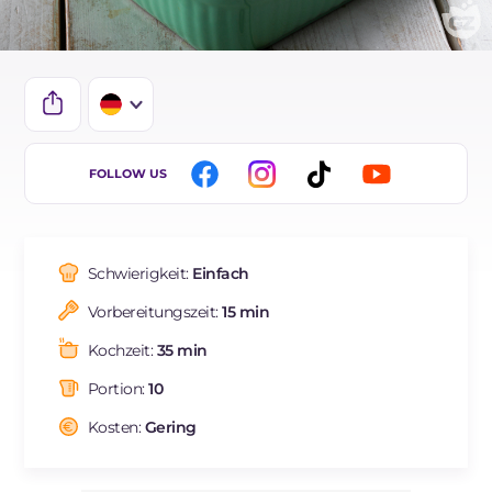
IT
FOLLOW US
EN
FR
Schwierigkeit:
Einfach
ES
Vorbereitungszeit:
15 min
BR
Kochzeit:
35 min
NL
Portion:
10
Kosten:
Gering