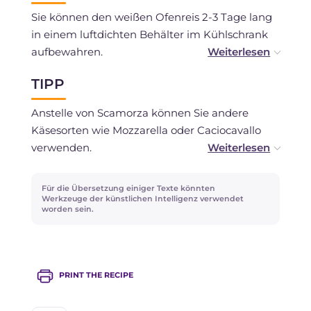
Sie können den weißen Ofenreis 2-3 Tage lang
in einem luftdichten Behälter im Kühlschrank
aufbewahren.
TIPP
Sie können ihn auch einfrieren, wenn Sie nur
frische Zutaten verwendet haben.
Anstelle von Scamorza können Sie andere
Käsesorten wie Mozzarella oder Caciocavallo
verwenden.
Sie können den Kochschinken durch gewürfelte
Für die Übersetzung einiger Texte könnten
Salami ersetzen.
Werkzeuge der künstlichen Intelligenz verwendet
worden sein.
Für eine kräftigere Gratination können Sie die
Oberfläche mit etwas geschmolzener Butter
bestreichen.
PRINT THE RECIPE