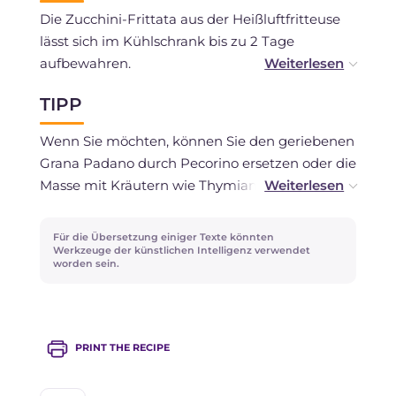
Die Zucchini-Frittata aus der Heißluftfritteuse
lässt sich im Kühlschrank bis zu 2 Tage
aufbewahren.
TIPP
Sie können sie auch einfrieren.
Wenn Sie möchten, können Sie den geriebenen
Grana Padano durch Pecorino ersetzen oder die
Masse mit Kräutern wie Thymian, Rosmarin,
Salbei oder Basilikum aromatisieren.
Für die Übersetzung einiger Texte könnten
Die Frittata bei niedriger Temperatur zu garen
Werkzeuge der künstlichen Intelligenz verwendet
worden sein.
hilft, die Oberfläche nicht austrocknen zu lassen
und das Innere weich, aber nicht roh zu
erhalten.
PRINT THE RECIPE