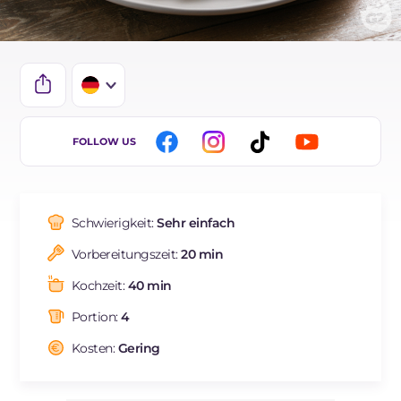
IT
FOLLOW US
EN
ES
Schwierigkeit:
Sehr einfach
FR
Vorbereitungszeit:
20 min
NL
Kochzeit:
40 min
BR
Portion:
4
Kosten:
Gering