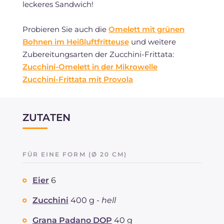
leckeres Sandwich!
Probieren Sie auch die
Omelett mit grünen
Bohnen im Heißluftfritteuse
und weitere
Zubereitungsarten der Zucchini-Frittata:
Zucchini-Omelett in der Mikrowelle
Zucchini-Frittata mit Provola
ZUTATEN
FÜR EINE FORM (Ø 20 CM)
Eier
6
Zucchini
400 g -
hell
Grana Padano DOP
40 g