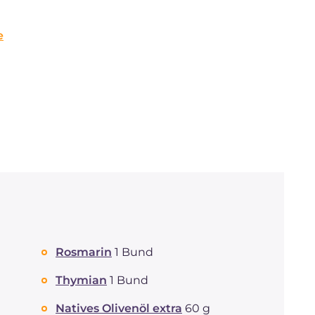
e
Rosmarin
1 Bund
Thymian
1 Bund
Natives Olivenöl extra
60 g