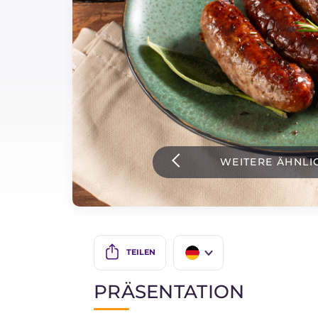
Soßen
Neueste rezepte
IT Website
WEITERE ÄHNLI
Facebook
Instagram
TikTok
YouTube
TEILEN
IT
PRÄSENTATION
EN