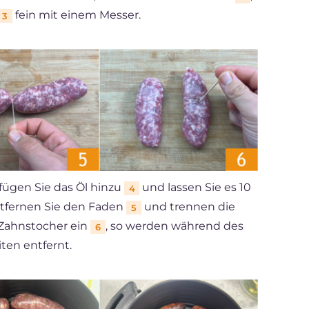
fein mit einem Messer.
3
 fügen Sie das Öl hinzu
und lassen Sie es 10
4
ntfernen Sie den Faden
und trennen die
5
 Zahnstocher ein
, so werden während des
6
ten entfernt.