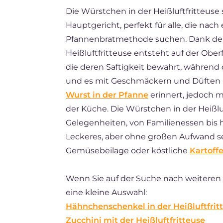
Die Würstchen in der Heißluftfritteuse
ES
Hauptgericht, perfekt für alle, die nac
FR
Pfannenbratmethode suchen. Dank der
BR
Heißluftfritteuse entsteht auf der Ober
die deren Saftigkeit bewahrt, während d
NL
und es mit Geschmäckern und Düften be
Wurst in der Pfanne
erinnert, jedoch 
der Küche. Die Würstchen in der Heißluf
Gelegenheiten, von Familienessen bis
Leckeres, aber ohne großen Aufwand s
Gemüsebeilage oder köstliche
Kartoffe
Wenn Sie auf der Suche nach weiteren R
eine kleine Auswahl:
Hähnchenschenkel in der Heißluftfrit
Zucchini mit der Heißluftfritteuse