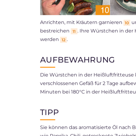
Anrichten, mit Kräutern garnieren
un
10
bestreichen
. Ihre Würstchen in der H
11
werden
.
12
AUFBEWAHRUNG
Die Würstchen in der Heißluftfritteus
verschlossenen Gefäß für 2 Tage aufb
Minuten bei 180°C in der Heißluftfritt
TIPP
Sie können das aromatisierte Öl nach B
wie Paprika, Chili, getrocknete Zwieb