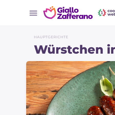
Home
Alle Rezepte
HAUPTGERICHTE
Vorspeisen
Würstchen in
Salate
Hauptgerichte
Brot
Desserts
Beilagen
Pizza und focaccia
Kuchen und Backwaren