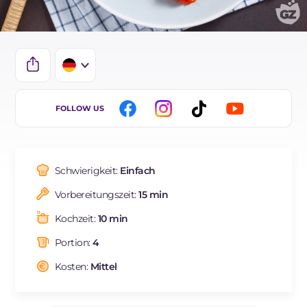
IT
FOLLOW US
EN
ES
Schwierigkeit:
Einfach
FR
Vorbereitungszeit:
15 min
BR
Kochzeit:
10 min
NL
Portion:
4
Kosten:
Mittel