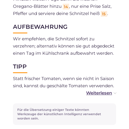
Oregano-Blätter hinzu
, nur eine Prise Salz,
14
Pfeffer und serviere deine Schnitzel heiß
.
15
AUFBEWAHRUNG
Wir empfehlen, die Schnitzel sofort zu
verzehren; alternativ können sie gut abgedeckt
einen Tag im Kühlschrank aufbewahrt werden.
TIPP
Statt frischer Tomaten, wenn sie nicht in Saison
sind, kannst du geschälte Tomaten verwenden.
Ein Stückchen Chili kann im Dressing sehr
angenehm sein. Das Tomatenmark dient dazu,
Für die Übersetzung einiger Texte könnten
den Boden zu binden und cremiger zu machen,
Werkzeuge der künstlichen Intelligenz verwendet
worden sein.
stattdessen kann auch etwas Tomatenpassata
verwendet werden, die am besten etwas auf