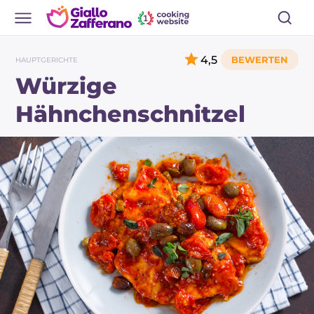
4,5
HAUPTGERICHTE
Würzige
Hähnchenschnitzel