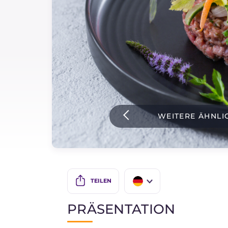
Soßen
Neueste rezepte
IT Website
WEITERE ÄHNLI
Facebook
Instagram
TikTok
YouTube
TEILEN
IT
PRÄSENTATION
EN