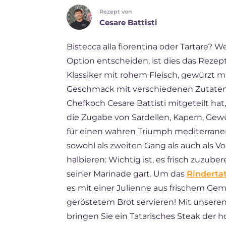
Rezept von
FR
Cesare Battisti
ES
Bistecca alla fiorentina oder Tartare? 
BR
Option entscheiden, ist dies das Rezept 
NL
Klassiker mit rohem Fleisch, gewürzt mi
Geschmack mit verschiedenen Zutaten 
Chefkoch Cesare Battisti mitgeteilt hat,
die Zugabe von Sardellen, Kapern, Gew
für einen wahren Triumph mediterraner
sowohl als zweiten Gang als auch als V
halbieren: Wichtig ist, es frisch zuzube
seiner Marinade gart. Um das
Rinderta
es mit einer Julienne aus frischem Gem
geröstetem Brot servieren! Mit unser
bringen Sie ein Tatarisches Steak der 