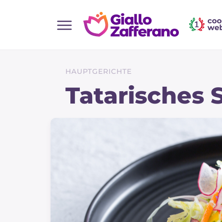
Home
Alle Rezepte
HAUPTGERICHTE
Vorspeisen
Tatarisches 
Salate
Hauptgerichte
Brot
Desserts
Beilagen
Pizza und focaccia
Kuchen und Backwaren