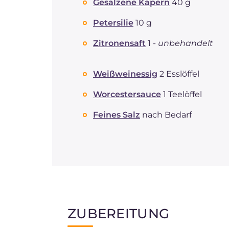
Gesalzene Kapern
40 g
Petersilie
10 g
Zitronensaft
1 -
unbehandelt
Weißweinessig
2 Esslöffel
Worcestersauce
1 Teelöffel
Feines Salz
nach Bedarf
ZUBEREITUNG