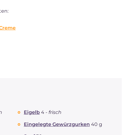
ten:
r Creme
h
Eigelb
4 -
frisch
Eingelegte Gewürzgurken
40 g