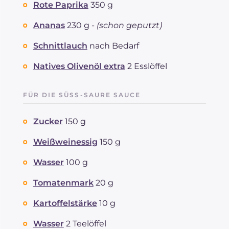
Rote Paprika
350 g
Ananas
230 g -
(schon geputzt)
Schnittlauch
nach Bedarf
Natives Olivenöl extra
2 Esslöffel
FÜR DIE SÜSS-SAURE SAUCE
Zucker
150 g
Weißweinessig
150 g
Wasser
100 g
Tomatenmark
20 g
Kartoffelstärke
10 g
Wasser
2 Teelöffel