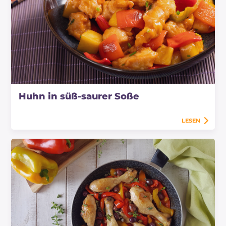
Huhn in süß-saurer Soße
LESEN