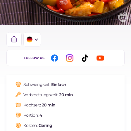
IT
FOLLOW US
EN
ES
Schwierigkeit:
Einfach
FR
Vorbereitungszeit:
20 min
NL
Kochzeit:
20 min
BR
Portion:
4
Kosten:
Gering