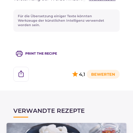
Probieren Sie auch das Rezept für
Teufelshuhn
Für die Übersetzung einiger Texte könnten
mit süß-saurer Soße
, eine pikante
Werkzeuge der künstlichen Intelligenz verwendet
worden sein.
Ofenvariante!
PRINT THE RECIPE
4,1
VERWANDTE REZEPTE