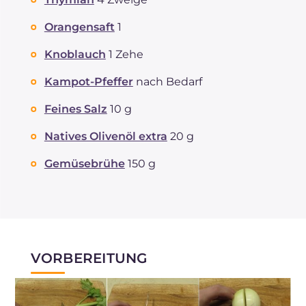
Orangensaft
1
Knoblauch
1 Zehe
Kampot-Pfeffer
nach Bedarf
Feines Salz
10 g
Natives Olivenöl extra
20 g
Gemüsebrühe
150 g
VORBEREITUNG