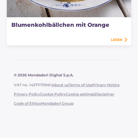
Blumenkohlbällchen mit Orange
LESEN
© 2026 Mondadori Digital S.p.A.
VAT no. 14371170961
About us
Terms of Use
Privacy Notice
Privacy Policy
Cookie Policy
Cookie settings
Disclaimer
Code of Ethics
Mondadori Group