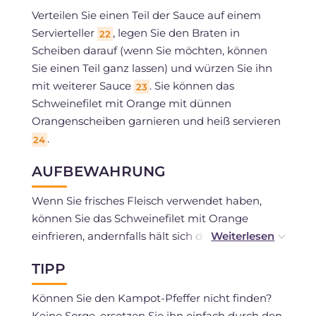
Verteilen Sie einen Teil der Sauce auf einem
Servierteller
, legen Sie den Braten in
22
Scheiben darauf (wenn Sie möchten, können
Sie einen Teil ganz lassen) und würzen Sie ihn
mit weiterer Sauce
. Sie können das
23
Schweinefilet mit Orange mit dünnen
Orangenscheiben garnieren und heiß servieren
.
24
AUFBEWAHRUNG
Wenn Sie frisches Fleisch verwendet haben,
können Sie das Schweinefilet mit Orange
einfrieren, andernfalls hält sich die Zubereitung
in einem hermetisch verschlossenen Behälter
TIPP
im Kühlschrank 2-3 Tage.
Können Sie den Kampot-Pfeffer nicht finden?
Keine Sorge, ersetzen Sie ihn einfach durch den