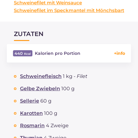
Schweinefilet mit Weinsauce
Schweinefilet im Speckmantel mit Mönchsbart
ZUTATEN
Kalorien pro Portion
440
Energie
Kcal
440
Kohlenhydrate
g
5.3
Schweinefleisch
1 kg -
Filet
davon Zucker
g
5.2
REZEPT
LESEN
g
52.9
Gelbe Zwiebeln
100 g
Fette
g
23
Sellerie
60 g
davon gesättigte Fettsäuren
g
6.43
Ballaststoffe
g
1.7
Karotten
100 g
Cholesterin
mg
153
Rosmarin
4 Zweige
Natrium
mg
363
Thymian
4 Zweige