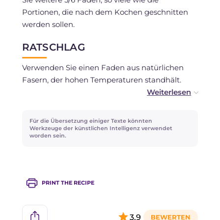
Portionen, die nach dem Kochen geschnitten
werden sollen.
RATSCHLAG
Verwenden Sie einen Faden aus natürlichen
Fasern, der hohen Temperaturen standhält.
Wir empfehlen, enge Knoten zu machen, da
das Fleisch beim Kochen dazu neigt, sich
Für die Übersetzung einiger Texte könnten
zusammenzuziehen.
Werkzeuge der künstlichen Intelligenz verwendet
worden sein.
Die Technik des Bindens kann auf jede Art von
Fleisch angewendet werden, das eine
Bratengarmethode vorsieht, sowohl bei ganzen
PRINT THE RECIPE
Stücken wie der Unterschale des Rindes als
auch bei gefüllten Rollen.
3,9