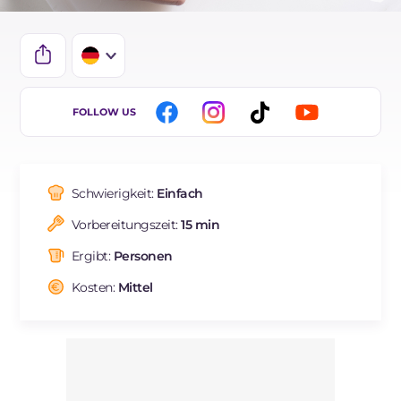
IT
FOLLOW US
EN
ES
Schwierigkeit:
Einfach
BR
Vorbereitungszeit:
15 min
FR
Ergibt:
Personen
NL
Kosten:
Mittel