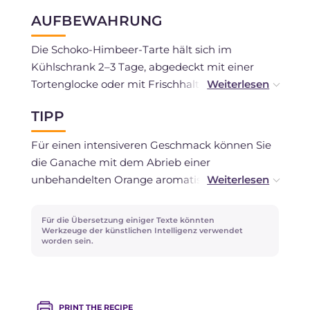
AUFBEWAHRUNG
Die Schoko-Himbeer-Tarte hält sich im
Kühlschrank 2–3 Tage, abgedeckt mit einer
Tortenglocke oder mit Frischhaltefolie. Vom
Einfrieren wird abgeraten, da frische
TIPP
Himbeeren beim Auftauen an Textur verlieren
können.
Für einen intensiveren Geschmack können Sie
die Ganache mit dem Abrieb einer
unbehandelten Orange aromatisieren oder
einen Teil der Himbeeren durch Erdbeeren oder
gemischte Waldbeeren ersetzen. Für eine noch
Für die Übersetzung einiger Texte könnten
verlockendere Optik probieren Sie, die
Werkzeuge der künstlichen Intelligenz verwendet
worden sein.
Himbeeren vor dem Auflegen leicht mit etwas
Himbeerkonfitüre zu füllen: Beim Anschneiden
sorgt das für eine angenehme Überraschung.
PRINT THE RECIPE