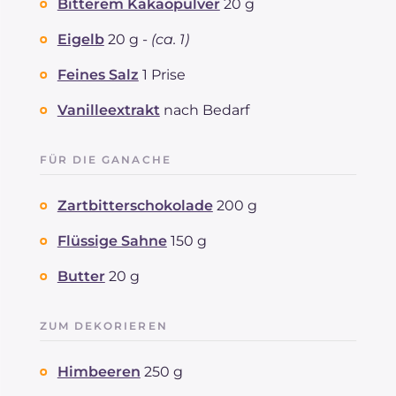
Bitterem Kakaopulver
20 g
Eigelb
20 g -
(ca. 1)
Feines Salz
1 Prise
Vanilleextrakt
nach Bedarf
FÜR DIE GANACHE
Zartbitterschokolade
200 g
Flüssige Sahne
150 g
Butter
20 g
ZUM DEKORIEREN
Himbeeren
250 g