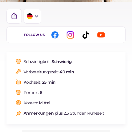
IT
FOLLOW US
EN
ES
Schwierigkeit:
Schwierig
FR
Vorbereitungszeit:
40 min
NL
Kochzeit:
25 min
BR
Portion:
6
Kosten:
Mittel
Anmerkungen
plus 2,5 Stunden Ruhezeit