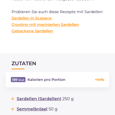
Probieren Sie auch diese Rezepte mit Sardellen:
Sardellen in Scapece
Crostino mit marinierten Sardellen
Gebackene Sardellen
ZUTATEN
Kalorien pro Portion
189
Energie
Kcal
189
Kohlenhydrate
g
10.8
Sardellen (Sardellen)
250 g
davon Zucker
g
1.7
REZEPT
LESEN
g
11.7
Semmelbrösel
50 g
Fette
g
11