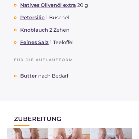
Natives Olivenöl extra
20 g
davon gesättigte Fettsäuren
g
4
Ballaststoffe
g
50.3
Petersilie
1 Büschel
Cholesterin
mg
0.5
Knoblauch
2 Zehen
Natrium
mg
298.2
Feines Salz
1 Teelöffel
FÜR DIE AUFLAUFFORM
Butter
nach Bedarf
ZUBEREITUNG