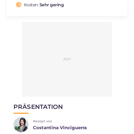
Cholesterin
Kosten:
Sehr gering
mg
0.5
Natrium
mg
298.2
PRÄSENTATION
Rezept von
Costantina Vinciguerra