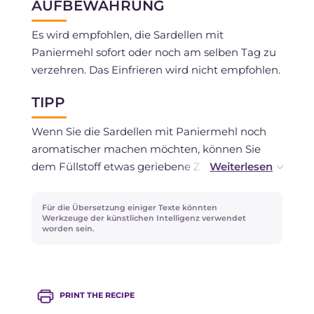
AUFBEWAHRUNG
Es wird empfohlen, die Sardellen mit
Paniermehl sofort oder noch am selben Tag zu
verzehren. Das Einfrieren wird nicht empfohlen.
TIPP
Wenn Sie die Sardellen mit Paniermehl noch
aromatischer machen möchten, können Sie
dem Füllstoff etwas geriebene Zitrusschale
hinzufügen.
Für die Übersetzung einiger Texte könnten
Hat Ihnen dieses Rezept gefallen? Probieren Sie
Werkzeuge der künstlichen Intelligenz verwendet
worden sein.
es auch in der Variante der
Artischocken mit
Semmelbröseln
!
PRINT THE RECIPE