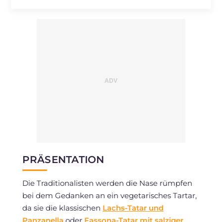
Cholesterin
mg
29
Natrium
mg
895
PRÄSENTATION
Die Traditionalisten werden die Nase rümpfen
bei dem Gedanken an ein vegetarisches Tartar,
da sie die klassischen
Lachs-Tatar und
Panzanella
oder
Fassona-Tatar mit salziger