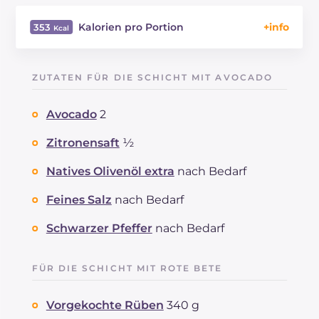
Kalorien pro Portion
353
Energie
Kcal
353
Kohlenhydrate
g
8.1
ZUTATEN FÜR DIE SCHICHT MIT AVOCADO
davon Zucker
g
8.1
REZEPT
LESEN
g
9.4
Avocado
2
Fette
g
31.4
davon gesättigte Fettsäuren
Zitronensaft
½
g
8.82
Ballaststoffe
g
4.2
Natives Olivenöl extra
nach Bedarf
Cholesterin
mg
29
Natrium
mg
895
Feines Salz
nach Bedarf
Schwarzer Pfeffer
nach Bedarf
FÜR DIE SCHICHT MIT ROTE BETE
Vorgekochte Rüben
340 g