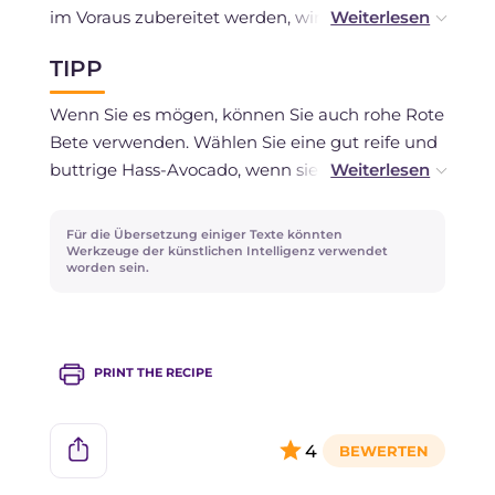
im Voraus zubereitet werden, wir empfehlen
nicht, das Avocado-Fruchtfleisch lange
TIPP
aufzubewahren, da es oxidieren könnte. Wir
raten von einer Gefrierlagerung ab!
Wenn Sie es mögen, können Sie auch rohe Rote
Bete verwenden. Wählen Sie eine gut reife und
buttrige Hass-Avocado, wenn sie nicht reif
genug ist, pürieren Sie sie zusammen mit den
vorgeschlagenen Gewürzen und einem Schuss
Für die Übersetzung einiger Texte könnten
Sahne, um sie schmackhafter und cremiger zu
Werkzeuge der künstlichen Intelligenz verwendet
worden sein.
machen.
PRINT THE RECIPE
4