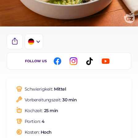
IT
FOLLOW US
EN
FR
Schwierigkeit:
Mittel
ES
Vorbereitungszeit:
30 min
BR
Kochzeit:
25 min
NL
Portion:
4
Kosten:
Hoch