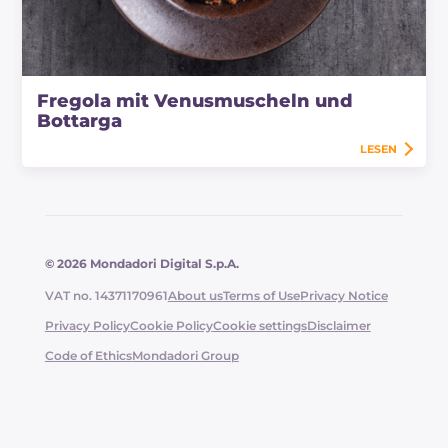
Fregola mit Venusmuscheln und
Bottarga
LESEN
© 2026 Mondadori Digital S.p.A.
VAT no. 14371170961
About us
Terms of Use
Privacy Notice
Privacy Policy
Cookie Policy
Cookie settings
Disclaimer
Code of Ethics
Mondadori Group