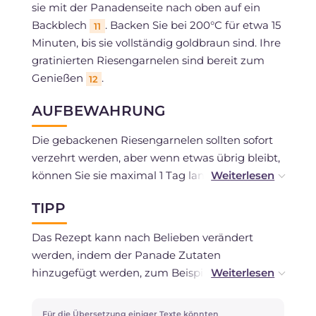
sie mit der Panadenseite nach oben auf ein
Backblech
. Backen Sie bei 200°C für etwa 15
11
Minuten, bis sie vollständig goldbraun sind. Ihre
gratinierten Riesengarnelen sind bereit zum
Genießen
.
12
AUFBEWAHRUNG
Die gebackenen Riesengarnelen sollten sofort
verzehrt werden, aber wenn etwas übrig bleibt,
können Sie sie maximal 1 Tag lang in einem
geschlossenen Behälter im Kühlschrank
TIPP
aufbewahren.
Das Rezept kann nach Belieben verändert
werden, indem der Panade Zutaten
hinzugefügt werden, zum Beispiel: fein
gehackter Knoblauch, Chilischote, Ingwer oder
geriebener Käse.
Für die Übersetzung einiger Texte könnten