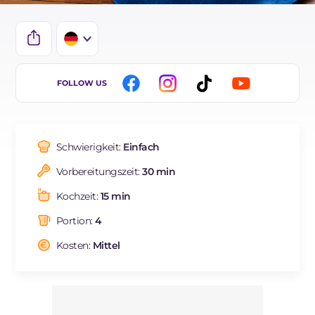
IT
FOLLOW US
EN
FR
Schwierigkeit:
Einfach
ES
Vorbereitungszeit:
30 min
BR
Kochzeit:
15 min
NL
Portion:
4
Kosten:
Mittel