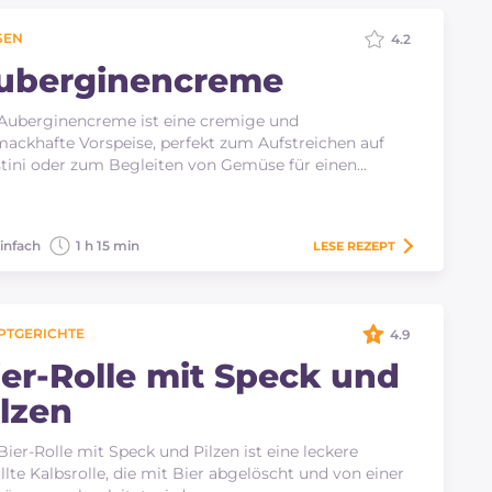
EN
4.2
uberginencreme
Auberginencreme ist eine cremige und
ackhafte Vorspeise, perfekt zum Aufstreichen auf
tini oder zum Begleiten von Gemüse für einen…
infach
1 h 15 min
LESE
REZEPT
PTGERICHTE
4.9
ier-Rolle mit Speck und
ilzen
Bier-Rolle mit Speck und Pilzen ist eine leckere
llte Kalbsrolle, die mit Bier abgelöscht und von einer