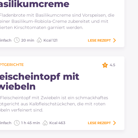
asilikumcreme
Fladenbrote mit Basilikumcreme sind Vorspeisen, die
einer Basilikum-Robiola-Creme zubereitet und mit
ierten Kirschtomaten garniert werden.
infach
20 min
Kcal 121
LESE
REZEPT
PTGERICHTE
4.5
leischeintopf mit
wiebeln
Fleischeintopf mit Zwiebeln ist ein schmackhaftes
tgericht aus Kalbfleischstückchen, die mit roten
beln verfeinert sind.
infach
1 h 45 min
Kcal 463
LESE
REZEPT