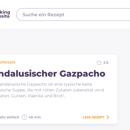
SPEISEN
3.9
ndalusischer Gazpacho
andalusische Gazpacho ist eine typische kalte
ische Suppe, die mit rohen Zutaten zubereitet wird:
ten, Gurken, Paprika und Brot!…
ehr einfach
45 min
LESE
REZEPT