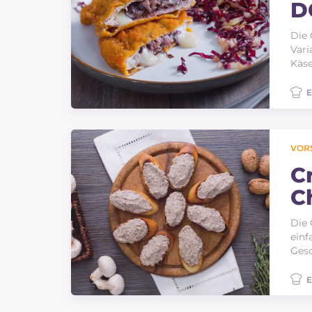
D
Die 
Vari
Käse
E
VOR
Cr
C
Die 
einf
Gesc
E