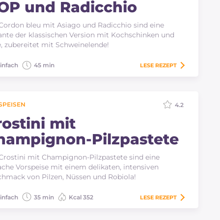
OP und Radicchio
Cordon bleu mit Asiago und Radicchio sind eine
ante der klassischen Version mit Kochschinken und
, zubereitet mit Schweinelende!
infach
45 min
LESE
REZEPT
SPEISEN
4.2
ostini mit
hampignon-Pilzpastete
Crostini mit Champignon-Pilzpastete sind eine
ache Vorspeise mit einem delikaten, intensiven
hmack von Pilzen, Nüssen und Robiola!
infach
35 min
Kcal 352
LESE
REZEPT