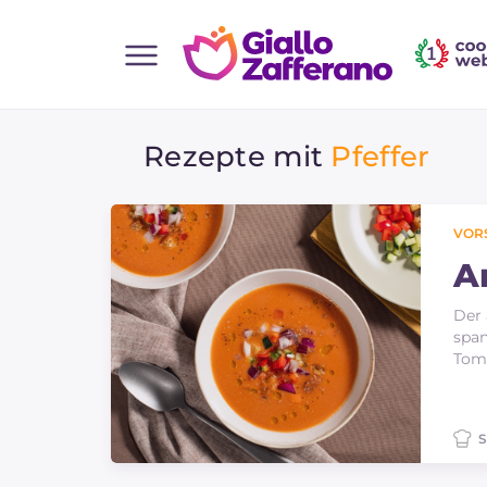
Home
Rezepte mit
Pfeffer
Alle Rezepte
Vorspeisen
Salate
VOR
Hauptgerichte
A
Brot
Der 
span
Desserts
Toma
Beilagen
Pizza und focaccia
S
Kuchen und Backwaren