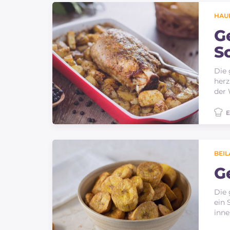
HAU
G
S
K
Die 
herz
der 
E
BEI
G
Die 
ein 
inne