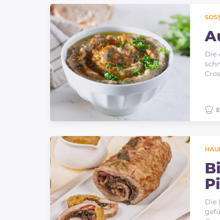
Soßen
SOSS
Neueste rezepte
A
Die 
IT Website
schm
Cros
E
Facebook
Instagram
TikTok
YouTube
HAU
B
P
Die 
gefü