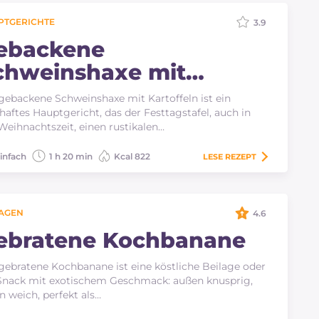
PTGERICHTE
3.9
ebackene
chweinshaxe mit
artoffeln
gebackene Schweinshaxe mit Kartoffeln ist ein
haftes Hauptgericht, das der Festtagstafel, auch in
Weihnachtszeit, einen rustikalen…
infach
1 h 20 min
Kcal 822
LESE
REZEPT
LAGEN
4.6
ebratene Kochbanane
gebratene Kochbanane ist eine köstliche Beilage oder
Snack mit exotischem Geschmack: außen knusprig,
n weich, perfekt als…