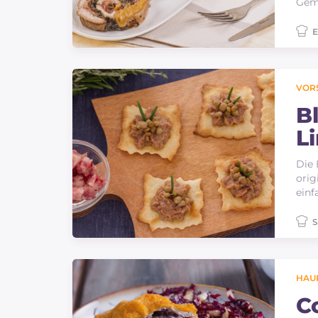
Gemü
E
VOR
B
L
C
Die 
orig
einf
S
HAU
C