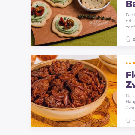
B
Die 
mit 
conf
E
HAU
F
Z
Das 
Haup
Zwie
E