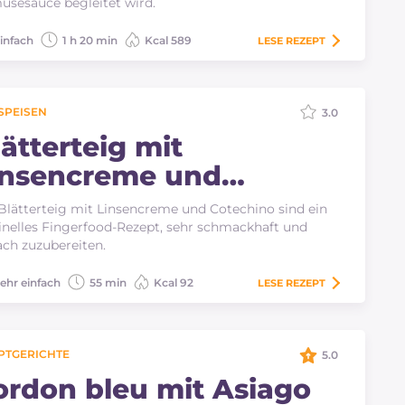
sesauce begleitet wird.
infach
1 h 20 min
Kcal 589
LESE
REZEPT
SPEISEN
3.0
lätterteig mit
insencreme und
otechino
Blätterteig mit Linsencreme und Cotechino sind ein
inelles Fingerfood-Rezept, sehr schmackhaft und
ach zuzubereiten.
ehr einfach
55 min
Kcal 92
LESE
REZEPT
PTGERICHTE
5.0
ordon bleu mit Asiago