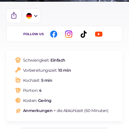
IT
FOLLOW US
EN
ES
Schwierigkeit:
Einfach
FR
Vorbereitungszeit:
10 min
BR
Kochzeit:
5 min
NL
Portion:
4
Kosten:
Gering
Anmerkungen
+ die Abkühlzeit (60 Minuten)