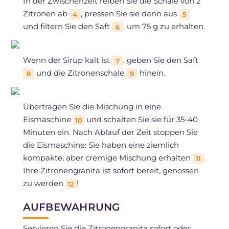
In der Zwischenzeit reiben Sie die Schale von 2
Zitronen ab
, pressen Sie sie dann aus
4
5
und filtern Sie den Saft
, um 75 g zu erhalten.
6
Wenn der Sirup kalt ist
, geben Sie den Saft
7
und die Zitronenschale
hinein.
8
9
Übertragen Sie die Mischung in eine
Eismaschine
und schalten Sie sie für 35-40
10
Minuten ein. Nach Ablauf der Zeit stoppen Sie
die Eismaschine: Sie haben eine ziemlich
kompakte, aber cremige Mischung erhalten
.
11
Ihre Zitronengranita ist sofort bereit, genossen
zu werden
!
12
AUFBEWAHRUNG
Servieren Sie die Zitronengranita sofort oder