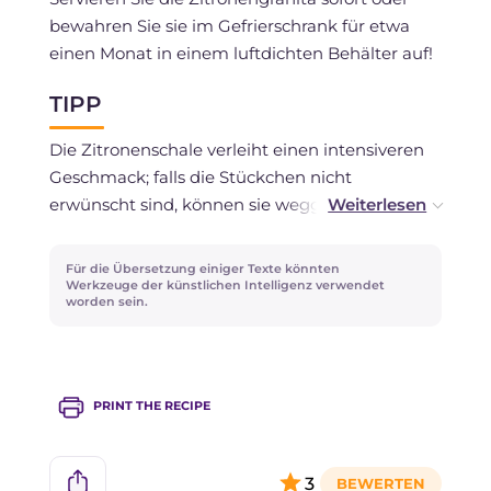
bewahren Sie sie im Gefrierschrank für etwa
einen Monat in einem luftdichten Behälter auf!
TIPP
Die Zitronenschale verleiht einen intensiveren
Geschmack; falls die Stückchen nicht
erwünscht sind, können sie weggelassen
werden.
Für die Übersetzung einiger Texte könnten
Es wird empfohlen, die Eismaschine ein paar
Werkzeuge der künstlichen Intelligenz verwendet
worden sein.
Minuten leer laufen zu lassen, um sie
abzukühlen, bevor Sie die Mischung
hineingeben.
PRINT THE RECIPE
Es ist wichtig, Zucker und Wasser fünf Minuten
lang zu kochen, um letztere verdampfen zu
lassen und einen Sirup zu erhalten.
3