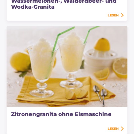
Wassermelonen-, Walderdbeer- und
Wodka-Granita
LESEN
Zitronengranita ohne Eismaschine
LESEN