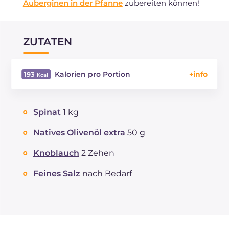
Auberginen in der Pfanne
zubereiten können!
ZUTATEN
Kalorien pro Portion
193
Energie
Kcal
193
Kohlenhydrate
g
7.6
Spinat
1 kg
davon Zucker
g
1.1
REZEPT
LESEN
g
8.5
Natives Olivenöl extra
50 g
Fette
g
14.2
Knoblauch
2 Zehen
davon gesättigte Fettsäuren
g
2.39
Ballaststoffe
g
4.8
Feines Salz
nach Bedarf
Natrium
mg
741