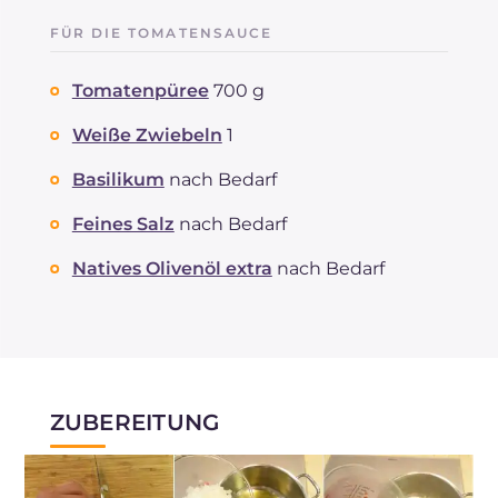
FÜR DIE TOMATENSAUCE
Tomatenpüree
700 g
Weiße Zwiebeln
1
Basilikum
nach Bedarf
Feines Salz
nach Bedarf
Natives Olivenöl extra
nach Bedarf
ZUBEREITUNG