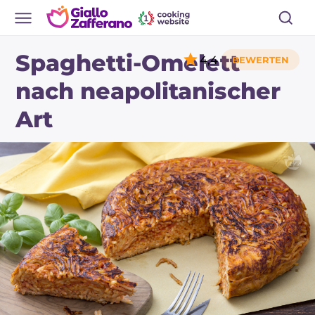
Spaghetti-Omelett
4,4
nach neapolitanischer
Art