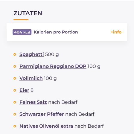
ZUTATEN
Kalorien pro Portion
404
Energie
Kcal
404
Kohlenhydrate
g
55.4
Spaghetti
500 g
davon Zucker
g
5.3
REZEPT
LESEN
g
19.4
Parmigiano Reggiano DOP
100 g
Fette
g
11.6
Vollmilch
100 g
davon gesättigte Fettsäuren
g
4.76
Ballaststoffe
g
2.8
Eier
8
Cholesterin
mg
217
Feines Salz
nach Bedarf
Natrium
mg
305
Schwarzer Pfeffer
nach Bedarf
Natives Olivenöl extra
nach Bedarf