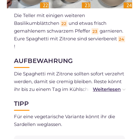
Die Teller mit einigen weiteren
Basilikumblättchen
und etwas frisch
22
gemahlenem schwarzem Pfeffer
garnieren.
23
Eure Spaghetti mit Zitrone sind servierbereit
24
!
AUFBEWAHRUNG
Die Spaghetti mit Zitrone sollten sofort verzehrt
werden, damit sie cremig bleiben. Reste könnt
ihr bis zu einem Tag im Kühlschrank
aufbewahren und vor dem Servieren mit etwas
TIPP
heißem Wasser erwärmen und erneut
verrühren, um sie zu binden.
Für eine vegetarische Variante könnt ihr die
Sardellen weglassen.