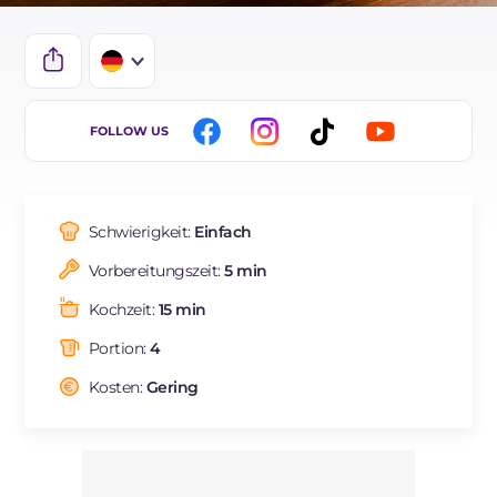
IT
FOLLOW US
EN
BR
Schwierigkeit:
Einfach
ES
Vorbereitungszeit:
5 min
FR
Kochzeit:
15 min
NL
Portion:
4
Kosten:
Gering