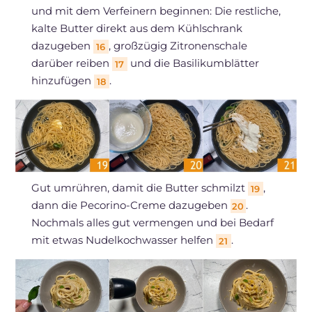
und mit dem Verfeinern beginnen: Die restliche,
kalte Butter direkt aus dem Kühlschrank
dazugeben
, großzügig Zitronenschale
16
darüber reiben
und die Basilikumblätter
17
hinzufügen
.
18
Gut umrühren, damit die Butter schmilzt
,
19
dann die Pecorino-Creme dazugeben
.
20
Nochmals alles gut vermengen und bei Bedarf
mit etwas Nudelkochwasser helfen
.
21