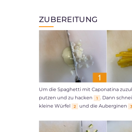
ZUBEREITUNG
Um die Spaghetti mit Caponatina zuzub
putzen und zu hacken
. Dann schnei
1
kleine Würfel
und die Auberginen
2