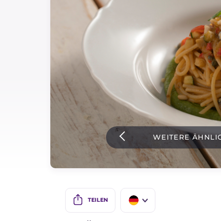
Soßen
Neueste rezepte
IT Website
Facebook
Instagram
WEITERE ÄHNLI
TikTok
YouTube
TEILEN
IT