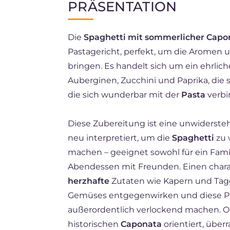
PRÄSENTATION
EN
Die
Spaghetti mit sommerlicher Capo
ES
Pastagericht, perfekt, um die Aromen 
FR
bringen. Es handelt sich um ein ehrlic
NL
Auberginen, Zucchini und Paprika, die
die sich wunderbar mit der
Pasta
verbi
BR
Diese Zubereitung ist eine unwiderstehl
neu interpretiert, um die
Spaghetti
zu 
machen – geeignet sowohl für ein Fami
Abendessen mit Freunden. Einen char
herzhafte
Zutaten wie Kapern und Taggi
Gemüses entgegenwirken und diese Pa
außerordentlich verlockend machen. O
historischen
Caponata
orientiert, über