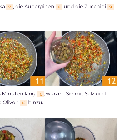
ika
, die Auberginen
und die Zucchini
7
8
9
 5 Minuten lang
, würzen Sie mit Salz und
10
e Oliven
hinzu.
12