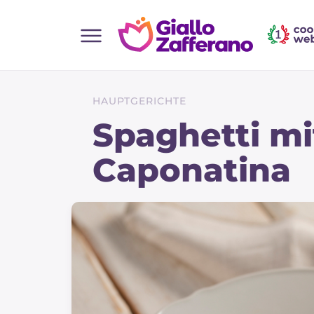
Home
Alle Rezepte
HAUPTGERICHTE
Vorspeisen
Spaghetti m
Salate
Caponatina
Hauptgerichte
Brot
Desserts
Beilagen
Pizza und focaccia
Kuchen und Backwaren