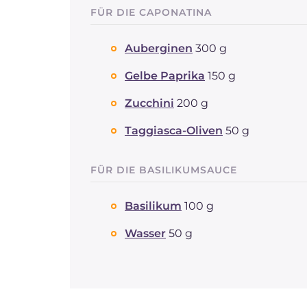
FÜR DIE CAPONATINA
Auberginen
300 g
Gelbe Paprika
150 g
Zucchini
200 g
Taggiasca-Oliven
50 g
FÜR DIE BASILIKUMSAUCE
Basilikum
100 g
Wasser
50 g