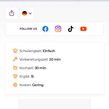
IT
FOLLOW US
EN
ES
Schwierigkeit:
Einfach
FR
Vorbereitungszeit:
20 min
BR
Kochzeit:
30 min
NL
Ergibt:
15
Kosten:
Gering