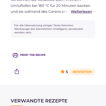
Umluftofen bei 180 °C für 20 Minuten backen
und sie während des Garens einmal wenden.
Die Reisklöße sind ein Anti-Verschwendungs-
Für die Übersetzung einiger Texte könnten
Rezept, da Sie den vom Vortag übrig
Werkzeuge der künstlichen Intelligenz verwendet
worden sein.
gebliebenen Reis verwenden können, um sie
zuzubereiten. Für einen intensiveren
Geschmack können Sie den geriebenen Käse
teilweise oder ganz durch geriebenen Pecorino
PRINT THE RECIPE
Romano ersetzen.
Sie können sie personalisieren, indem Sie dem
5
Reis gehacktes Gemüse, Pilze, Thunfisch und
vieles mehr hinzufügen.
VERWANDTE REZEPTE