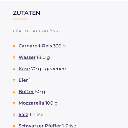
ZUTATEN
FÜR DIE REISKLÖSSE
Carnaroli-Reis
330 g
Wasser
660 g
Käse
70 g -
gerieben
Eier
1
Butter
50 g
Mozzarella
100 g
Salz
1 Prise
Schwarzer Pfeffer
1 Prise