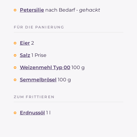
Petersilie
nach Bedarf -
gehackt
FÜR DIE PANIERUNG
Eier
2
Salz
1 Prise
Weizenmehl Typ 00
100 g
Semmelbrösel
100 g
ZUM FRITTIEREN
Erdnussöl
1 l