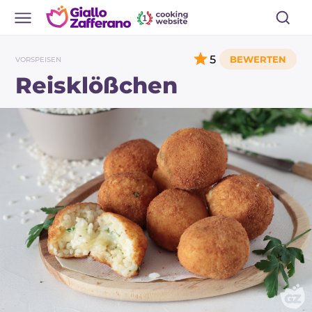
5
VORSPEISEN
Reisklößchen