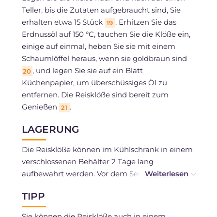
Teller, bis die Zutaten aufgebraucht sind, Sie
erhalten etwa 15 Stück
. Erhitzen Sie das
19
Erdnussöl auf 150 °C, tauchen Sie die Klöße ein,
einige auf einmal, heben Sie sie mit einem
Schaumlöffel heraus, wenn sie goldbraun sind
, und legen Sie sie auf ein Blatt
20
Küchenpapier, um überschüssiges Öl zu
entfernen. Die Reisklöße sind bereit zum
Genießen
.
21
LAGERUNG
Die Reisklöße können im Kühlschrank in einem
verschlossenen Behälter 2 Tage lang
aufbewahrt werden. Vor dem Servieren kurz im
Ofen erwärmen. Sie können in den dafür
TIPP
vorgesehenen Beuteln eingefroren werden.
Sie können die Reisklöße auch in einem