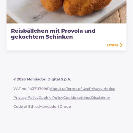
Reisbällchen mit Provola und
gekochtem Schinken
LESEN
© 2026 Mondadori Digital S.p.A.
VAT no. 14371170961
About us
Terms of Use
Privacy Notice
Privacy Policy
Cookie Policy
Cookie settings
Disclaimer
Code of Ethics
Mondadori Group