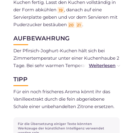
Kuchen fertig. Lasst den Kuchen vollständig in
der Form abkühlen
, danach auf eine
19
Servierplatte geben und vor dem Servieren mit
Puderzucker bestäuben
.
20
21
AUFBEWAHRUNG
Der Pfirsich-Joghurt-Kuchen hält sich bei
Zimmertemperatur unter einer Kuchenhaube 2
Tage. Bei sehr warmen Temperaturen
empfehlen wir, ihn für maximal 3 Tage im
TIPP
Kühlschrank aufzubewahren und vor dem
Servieren auf Zimmertemperatur kommen zu
Für ein noch frischeres Aroma könnt ihr das
lassen. Ihr könnt ihn bereits in Scheiben
Vanilleextrakt durch die fein abgeriebene
geschnitten einfrieren und bei Bedarf auftauen.
Schale einer unbehandelten Zitrone ersetzen.
Für die Übersetzung einiger Texte könnten
Werkzeuge der künstlichen Intelligenz verwendet
worden sein.