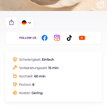
IT
FOLLOW US
EN
ES
Schwierigkeit:
Einfach
FR
Vorbereitungszeit:
15 min
NL
Kochzeit:
60 min
BR
Portion:
8
Kosten:
Gering