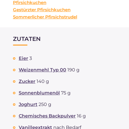
Pfirsichkuchen
Gestürzter Pfirsichkuchen
Sommerlicher Pfirsichstrudel
ZUTATEN
Eier
3
Weizenmehl Typ 00
190 g
Zucker
140 g
Sonnenblumenöl
75 g
Joghurt
250 g
Chemisches Backpulver
16 g
Vanilleextrakt
nach Bedarf