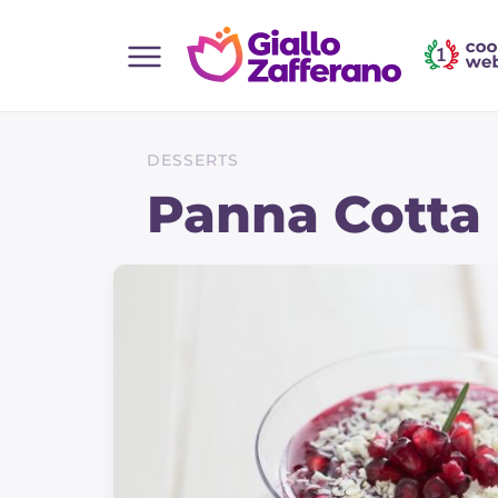
Home
Alle Rezepte
DESSERTS
Vorspeisen
Panna Cotta 
Salate
Hauptgerichte
Brot
Desserts
Beilagen
Pizza und focaccia
Kuchen und Backwaren