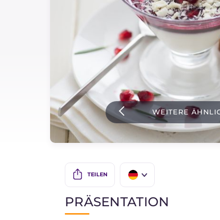
Soßen
Neueste rezepte
IT Website
WEITERE ÄHNLI
Facebook
Instagram
TikTok
YouTube
TEILEN
IT
PRÄSENTATION
EN