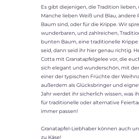
Es gibt diejenigen, die Tradition lieben,
FR
Manche lieben Weiß und Blau, andere Ro
ES
Baum sind, oder für die Krippe. Wir s
BR
wunderbaren, und zahlreichen, Traditi
bunten Baum, eine traditionelle Krippe 
NL
seid, dann seid ihr hier genau richtig.
Cotta mit Granatapfelgelee vor, die euch
sich elegant und wunderschön, mit d
einer der typischen Früchte der Weihna
außerdem als Glücksbringer und eignet 
Jahr werdet ihr sicherlich wissen, was i
für traditionelle oder alternative Feier
immer passen!
Granatapfel-Liebhaber können auch u
zu Käse!