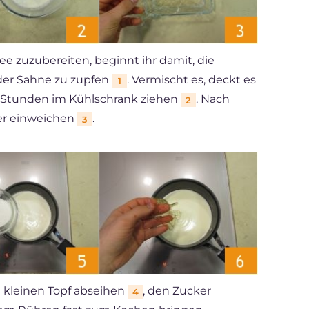
e zuzubereiten, beginnt ihr damit, die
der Sahne zu zupfen
. Vermischt es, deckt es
1
-12 Stunden im Kühlschrank ziehen
. Nach
2
ser einweichen
.
3
en kleinen Topf abseihen
, den Zucker
4